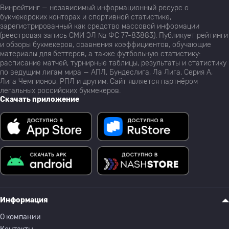
Винрейтинг — независимый информационный ресурс о
букмекерских конторах и спортивной статистике,
зарегистрированный как средство массовой информации
(реестровая запись СМИ ЭЛ № ФС 77-83883). Публикует рейтинги
и обзоры букмекеров, сравнения коэффициентов, обучающие
материалы для беттеров, а также футбольную статистику:
расписание матчей, турнирные таблицы, результаты и статистику
по ведущим лигам мира — АПЛ, Бундеслига, Ла Лига, Серия А,
Лига Чемпионов, РПЛ и другим. Сайт является партнёром
легальных российских букмекеров.
Скачать приложение
Информация
О компании