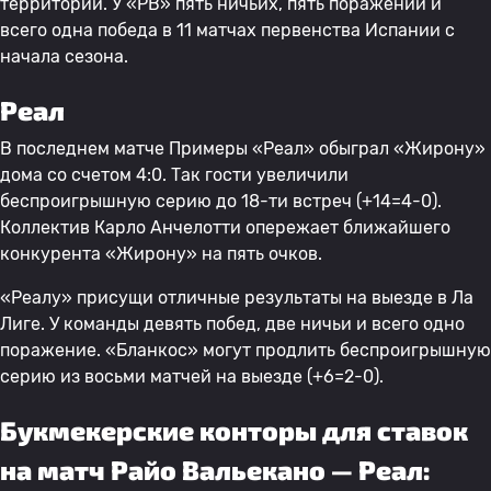
территории. У «РВ» пять ничьих, пять поражений и
всего одна победа в 11 матчах первенства Испании с
начала сезона.
Реал
В последнем матче Примеры «Реал» обыграл «Жирону»
дома со счетом 4:0. Так гости увеличили
беспроигрышную серию до 18-ти встреч (+14=4-0).
Коллектив Карло Анчелотти опережает ближайшего
конкурента «Жирону» на пять очков.
«Реалу» присущи отличные результаты на выезде в Ла
Лиге. У команды девять побед, две ничьи и всего одно
поражение. «Бланкос» могут продлить беспроигрышную
серию из восьми матчей на выезде (+6=2-0).
Букмекерские конторы для ставок
на матч Райо Вальекано — Реал: