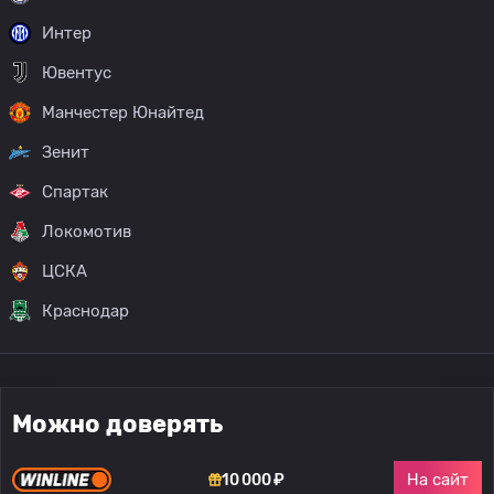
Интер
Ювентус
Манчестер Юнайтед
Зенит
Спартак
Локомотив
ЦСКА
Краснодар
Можно доверять
На сайт
10 000 ₽