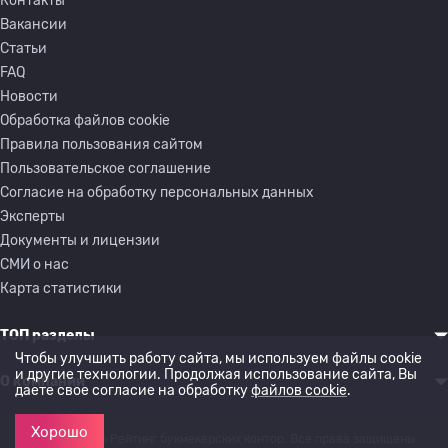
Контакты
Вакансии
Статьи
FAQ
Новости
Обработка файлов cookie
Правила пользования сайтом
Пользовательское соглашение
Согласие на обработку персональных данных
Эксперты
Документы и лицензии
СМИ о нас
Карта статистики
ТОП разделы
Чтобы улучшить работу сайта, мы используем файлы cookie
и другие технологии. Продолжая использование сайта, Вы
О компании
даете свое согласие на обработку
файлов cookie
.
Хорошо
© 2022-2026 Рейтинг букмекерских контор. Все права защищены.