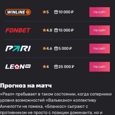
5
10 000 ₽
На сайт
4.8
15 000 ₽
На сайт
4.6
5 000 ₽
На сайт
4
25 000 ₽
На сайт
Прогноз на матч
«Реал» пребывает в таком состоянии, когда соперники
уровня возможностей «Вальекано» коллективу
Анчелотти не помеха. «Бланкос» сыграют с
противником не просто с позиции доминанта, но и