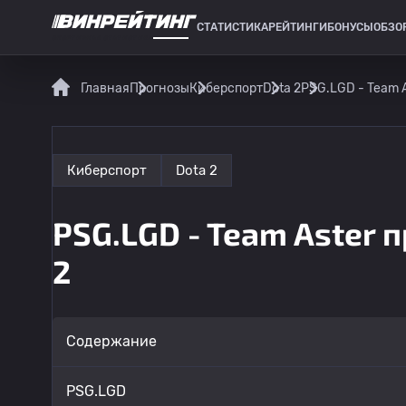
СТАТИСТИКА
РЕЙТИНГИ
БОНУСЫ
ОБЗО
СПОРТИВНАЯ СТАТИСТИКА
Главная
Прогнозы
Киберспорт
Dota 2
PSG.LGD - Team A
Киберспорт
Dota 2
PSG.LGD - Team Aster 
2
Содержание
PSG.LGD