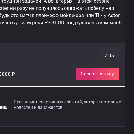
 трудной задачей. А во-вторых - в этом сезоне
Aster ни разу не получилось одержать победу над
дь это матч в плей-офф мейджора или TI - у Aster
ми кажутся игроки PSG.LGD под руководством xiao8.
D.
2.05
Сделать ставку
8000 ₽
Прогнозист спортивных событий, автор спортивных
лад
новостей и дайджестов