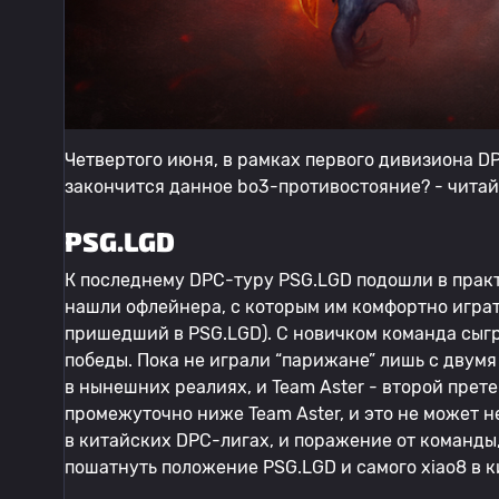
Четвертого июня, в рамках первого дивизиона DP
закончится данное bo3-противостояние? - читай
PSG.LGD
К последнему DPC-туру PSG.LGD подошли в практ
нашли офлейнера, с которым им комфортно играть
пришедший в PSG.LGD). С новичком команда сыгр
победы. Пока не играли “парижане” лишь с двум
в нынешних реалиях, и Team Aster - второй прете
промежуточно ниже Team Aster, и это не может н
в китайских DPC-лигах, и поражение от команды
пошатнуть положение PSG.LGD и самого xiao8 в 