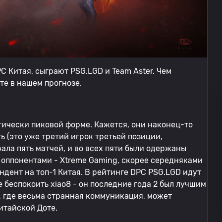
C Китая, сыграют PSG.LGD и Team Aster. Чем
те в нашем прогнозе.
ически пиковой форме. Кажется, они наконец-то
 (это уже третий игрок третьей позиции,
ала пять матчей, и во всех пяти были одержаны
я оппонентами - Xtreme Gaming, скорее середняками
ндент на топ-1 Китая. В рейтинге DPC PSG.LGD идут
е беспокоить xiao8 - он последние года 2 был лучшим
, где весьма странная коммуникация, может
китайской Доте.