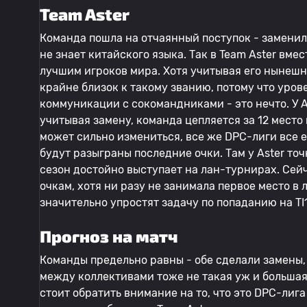
Team Aster
Команда пошла на отчаянный поступок - заменил
не знает китайского языка. Так в Team Aster вм
лучшим игроков мира. Хотя учитывая его нынешн
крайне близок к такому званию, потому что уров
коммуникации с сокомандниками - это нечто. У A
учитывая замену, команда цепляется за 12 место в
может сильно измениться, все же DPC-лиги все е
будут разыграны последние очки. Там у Aster то
сезон достойно выступает на лан-турнирах. Сей
очкам, хотя ни разу не занимала первое место в 
значительно упростят задачу по попаданию на TI
Прогноз на матч
Команды предельно равны - обе сделали замены,
между коллективами тоже не такая уж и большая 
стоит обратить внимание на то, что это DPC-лиг