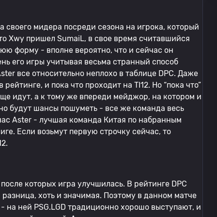
а своего мидера посреди сезона на игрока, который
есто Xwy пришел SumaiL, в свое время считавшийся
юю форму - вполне вероятно, что и сейчас он
ень его игры учитывая весьма странный способ
ster все относительно неплохо в таблице DPC. Даже
 рейтинге, и пока что проходит на TI12. Но “пока что”
ще идут, а к тому же впереди мейджор, на котором и
чно будут шансы пошуметь - все же команда весь
час Aster - лучшая команда Китая по набранным
лиге. Если возьмут первую строчку сейчас, то
12.
 после которых игра улучшилась. В рейтинге DPC
разница, хоть и значимая. Поэтому в данном матче
а - на ней PSG.LGD традиционно хорошо выступают, и