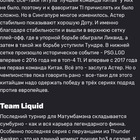
более. Все-таки титула “лучшей команды Китая” у них
не было, поэтому и к фаворитам TI причислять их было
сложно. Но в Сингапуре многое изменилось. Астер
стабильно показывают хорошую Доту. И именно
благодаря стабильности и вышли в верхнюю сетку
плей-офф, где в упорной борьбе обыграли Ликвид, а
затем в такой же борьбе уступили Тундре. В нижней
сетке произошло историческое событие - PSG.LGD
впервые с 2016 года не в топ-4 TI. И впервые с 2017 года
не первая команда Китая. Всё это - заслуга Астер. Но о
чемпионстве пока говорить рано - все-таки для этого
китайцам надо одержать победу в трёх сериях подряд
против европейцев.
Team Liquid
Последний турнир для Матумбамэна складывается
сумбурно - как и вся карьера легендарного финна.
Особенно последняя серия с перуанцами из Thunder
Awaken - это на данный момент лучшее bo3 в сезоне. К