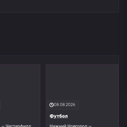
08.08.2026
Футбол
 — Честерфилд:
Нижний Новгород —