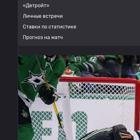
«Детройт»
Личные встречи
Ставки по статистике
Прогноз на матч