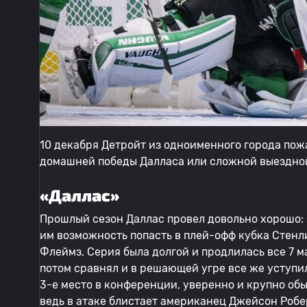
10 декабря Детройт из одноименного города пожа
домашней победы Далласа или сложной выездно
«Даллас»
Прошлый сезон Даллас провел довольно хорошо: з
им возможность попасть в плей-офф кубка Стенл
Флеймз. Серия была долгой и продлилась все 7 м
потом сравнял и в решающей угре все же уступи
3-е место в конференции, уверенно и крупно обы
ведь в атаке блистает американец Джейсон Робер