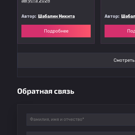
августа 2026
Автор:
Шабалин Никита
Автор:
Шабал
Подробнее
По
Смотреть
Обратная связь