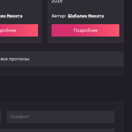
2026
ин Никита
Автор:
Шабалин Никита
дробнее
Подробнее
 все прогнозы