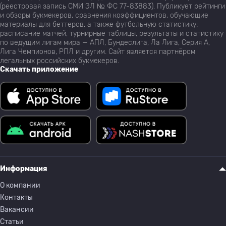
(реестровая запись СМИ ЭЛ № ФС 77-83883). Публикует рейтинги
и обзоры букмекеров, сравнения коэффициентов, обучающие
материалы для беттеров, а также футбольную статистику:
расписание матчей, турнирные таблицы, результаты и статистику
по ведущим лигам мира — АПЛ, Бундеслига, Ла Лига, Серия А,
Лига Чемпионов, РПЛ и другим. Сайт является партнёром
легальных российских букмекеров.
Скачать приложение
Информация
О компании
Контакты
Вакансии
Статьи