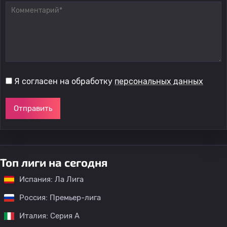
Я согласен на обработку
персональных данных
Отправить
Топ лиги на сегодня
Испания: Ла Лига
Россия: Премьер-лига
Италия: Серия А