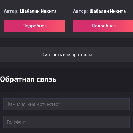
Автор:
Шабалин Никита
Автор:
Шабалин Никита
Подробнее
Подробнее
Смотреть все прогнозы
Обратная связь