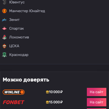
Ювентус
Манчестер Юнайтед
Зенит
Спартак
Локомотив
ЦСКА
Краснодар
Можно доверять
На сайт
10 000 ₽
На сайт
15 000 ₽