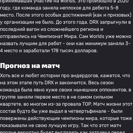
принимавшая участие на Worlds. Это произошло в 2020
году, где команда заняла неплохое для дебюта 5-8
место. После этого особых достижений (как и призовых)
у организации не было. До этого года. DRX запрыгнули в
последний вагон из сложнейшего региона и
отправились на Чемпионат Мира. Сам Worlds уже можно
назвать лучшим для ребят - они как минимум заняли 3-
4 место и заработали 178 тысяч долларов.
Прогноз на матч
Хоть все и любят истории про андердогов, кажется, что
на этом этапе путь DRX и закончится. Весь сезон
команда была явно хуже своих нынешних оппонентов, в
группе заняли первое место в не самом сильном
квартете, во многом из-за провала TOP. Матч жизни этот
состав будто бы уже выдал в четвертьфинале - были
повержены действующие чемпионы мира, которые тоже
показывали не свою лучшую игру. Так что этот матч
вполне вероятно будет выглядеть как затравка перед