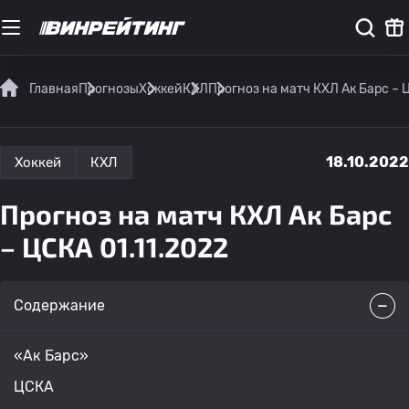
Главная
Прогнозы
Хоккей
КХЛ
Прогноз на матч КХЛ Ак Барс – 
18.10.2022
Хоккей
КХЛ
Прогноз на матч КХЛ Ак Барс
– ЦСКА 01.11.2022
Содержание
«Ак Барс»
ЦСКА