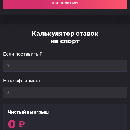
подписаться
Калькулятор ставок
на спорт
Если поставить ₽
На коэффициент
Чистый выигрыш
0
₽