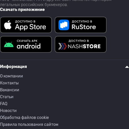
легальных российских букмекеров.
Скачать приложение
Информация
О компании
Контакты
Вакансии
Статьи
FAQ
Новости
Обработка файлов cookie
Правила пользования сайтом