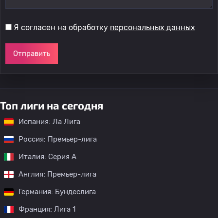
Я согласен на обработку
персональных данных
Отправить
Топ лиги на сегодня
Испания: Ла Лига
Россия: Премьер-лига
Италия: Серия А
Англия: Премьер-лига
Германия: Бундеслига
Франция: Лига 1