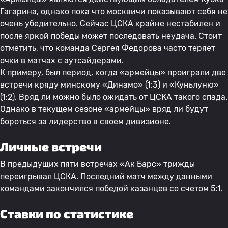
Гагарина, однако пока что москвичи показывают себя не
очень убедительно. Сейчас ЦСКА крайне нестабилен и
после яркой победы может последовать неудача. Стоит
отметить, что команда Сергея Федорова часто теряет
очки в матчах с аутсайдерами.
К примеру, был период, когда «армейцы» проиграли две
встречи кряду минскому «Динамо» (1:3) и «Куньлуню»
(1:2). Вряд ли можно было ожидать от ЦСКА такого спада.
Однако в текущем сезоне «армейцы» вряд ли будут
бороться за лидерство в своем дивизионе.
Личные встречи
В предыдущих пяти встречах «Ак Барс» трижды
переигрывал ЦСКА. Последний матч между данными
командами закончился победой казанцев со счетом 5:1.
Ставки по статистике