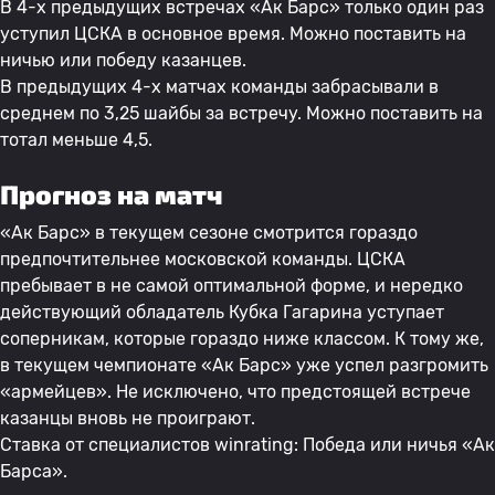
В 4-х предыдущих встречах «Ак Барс» только один раз
уступил ЦСКА в основное время. Можно поставить на
ничью или победу казанцев.
В предыдущих 4-х матчах команды забрасывали в
среднем по 3,25 шайбы за встречу. Можно поставить на
тотал меньше 4,5.
Прогноз на матч
«Ак Барс» в текущем сезоне смотрится гораздо
предпочтительнее московской команды. ЦСКА
пребывает в не самой оптимальной форме, и нередко
действующий обладатель Кубка Гагарина уступает
соперникам, которые гораздо ниже классом. К тому же,
в текущем чемпионате «Ак Барс» уже успел разгромить
«армейцев». Не исключено, что предстоящей встрече
казанцы вновь не проиграют.
Ставка от специалистов winrating: Победа или ничья «Ак
Барса».