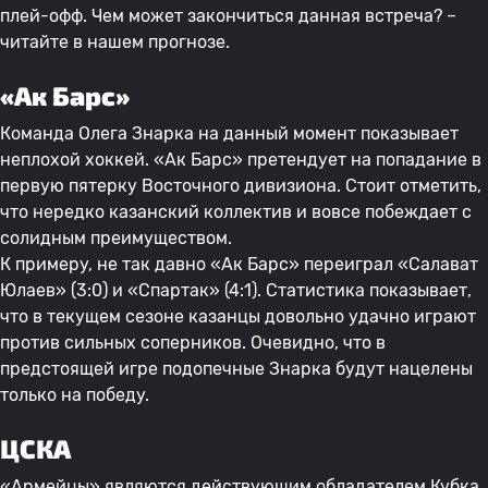
плей-офф. Чем может закончиться данная встреча? –
читайте в нашем прогнозе.
«Ак Барс»
Команда Олега Знарка на данный момент показывает
неплохой хоккей. «Ак Барс» претендует на попадание в
первую пятерку Восточного дивизиона. Стоит отметить,
что нередко казанский коллектив и вовсе побеждает с
солидным преимуществом.
К примеру, не так давно «Ак Барс» переиграл «Салават
Юлаев» (3:0) и «Спартак» (4:1). Статистика показывает,
что в текущем сезоне казанцы довольно удачно играют
против сильных соперников. Очевидно, что в
предстоящей игре подопечные Знарка будут нацелены
только на победу.
ЦСКА
«Армейцы» являются действующим обладателем Кубка