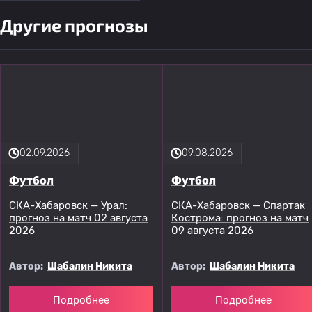
Другие прогнозы
02.09.2026
09.08.2026
Футбол
Футбол
СКА-Хабаровск — Урал:
СКА-Хабаровск — Спартак
прогноз на матч 02 августа
Кострома: прогноз на матч
2026
09 августа 2026
Автор:
Шабалин Никита
Автор:
Шабалин Никита
Подробнее
Подробнее