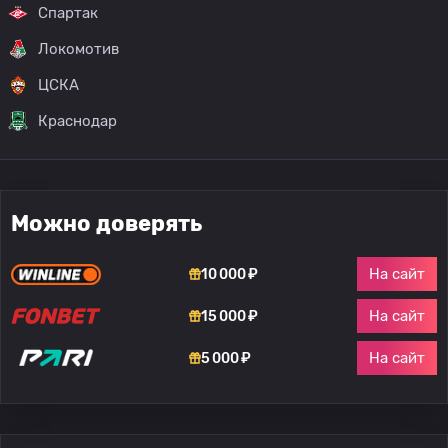
Спартак
Локомотив
ЦСКА
Краснодар
Можно доверять
На сайт
10 000 ₽
На сайт
15 000 ₽
На сайт
5 000 ₽