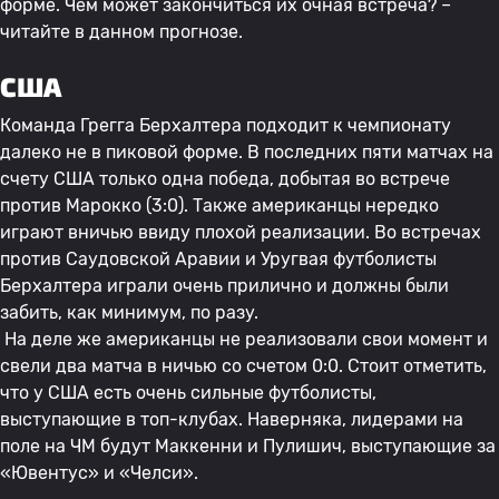
форме. Чем может закончиться их очная встреча? –
читайте в данном прогнозе.
США
Команда Грегга Берхалтера подходит к чемпионату
далеко не в пиковой форме. В последних пяти матчах на
счету США только одна победа, добытая во встрече
против Марокко (3:0). Также американцы нередко
играют вничью ввиду плохой реализации. Во встречах
против Саудовской Аравии и Уругвая футболисты
Берхалтера играли очень прилично и должны были
забить, как минимум, по разу.
На деле же американцы не реализовали свои момент и
свели два матча в ничью со счетом 0:0. Стоит отметить,
что у США есть очень сильные футболисты,
выступающие в топ-клубах. Наверняка, лидерами на
поле на ЧМ будут Маккенни и Пулишич, выступающие за
«Ювентус» и «Челси».