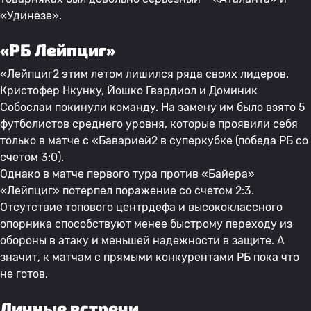
«Удинезе».
«РБ Лейпциг»
«Лейпциг2 этим летом лишился ряда своих лидеров.
Кристофер Нкунку, Йошко Гвардиол и Доминик
Собослаи покинули команду. На замену им было взято 5
футболистов среднего уровня, которые проявили себя
только в матче с «Баварией2 в суперкубке (победа РБ со
счетом 3:0).
Однако в матче первого тура против «Байера»
«Лейпциг» потерпел поражение со счетом 2:3.
Отсутствие топового центрдефа и высококлассного
опорника способствуют менее быстрому переходу из
обороны в атаку и меньшей надежности в защите. А
значит, к матчам с прямыми конкурентами РБ пока что
не готов.
Личные встречи