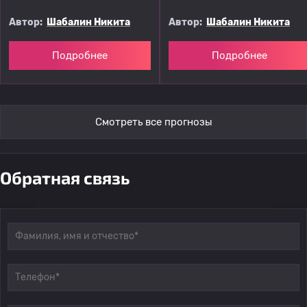
Автор:
Шабалин Никита
Автор:
Шабалин Никита
Подробнее
Подробнее
Смотреть все прогнозы
Обратная связь