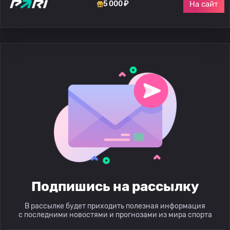
На сайт
5 000 ₽
Подпишись на рассылку
В рассылке будет приходить полезная информация
с последними новостями и прогнозами из мира спорта