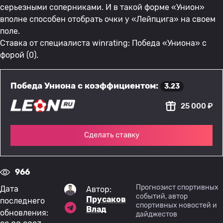
серьезными соперниками. И в такой форме «Унион»
вполне способен отобрать очки у «Лейпцига» на своем
поле.
Ставка от специалиста winrating: Победа «Униона» с
форой (0).
Победа Униона с коэффициентом:
3.23
25 000 ₽
Сделать ставку
966
Прогнозист спортивных
Дата
Автор:
событий, автор
Прусаков
последнего
спортивных новостей и
Влад
обновления:
дайджестов