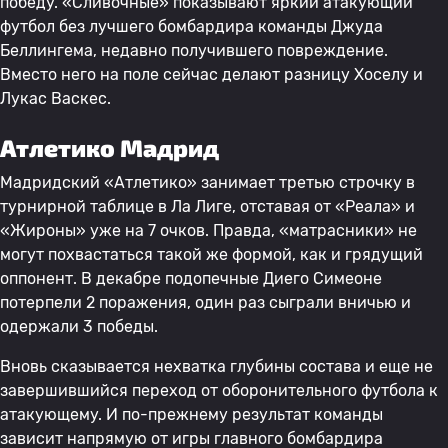
победу. «Сливочные» показывают яркий атакующий
футбол без лучшего бомбардира команды Джуда
Беллингема, недавно получившего повреждение.
Вместо него на поле сейчас делают разницу Хоселу и
Лукас Васкес.
Атлетико Мадрид
Мадридский «Атлетико» занимает третью строчку в
турнирной таблице в Ла Лиге, отставая от «Реала» и
«Жироны» уже на 7 очков. Правда, «матрасники» не
могут похвастаться такой же формой, как и грядущий
оппонент. В декабре подопечные Диего Симеоне
потерпели 2 поражения, один раз сыграли вничью и
одержали 3 победы.
Вновь сказывается нехватка глубины состава и еще не
завершившийся переход от оборонительного футбола к
атакующему. И по-прежнему результат команды
зависит напрямую от игры главного бомбардира