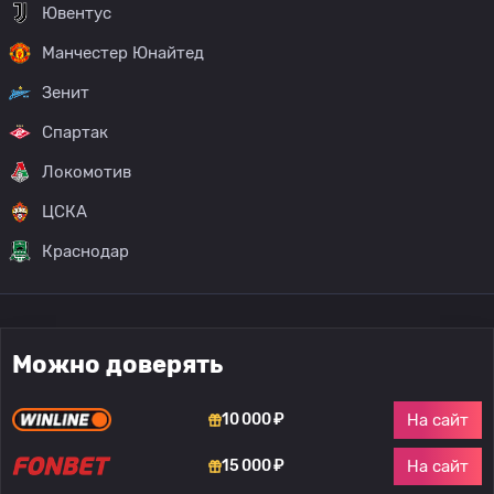
Ювентус
Манчестер Юнайтед
Зенит
Спартак
Локомотив
ЦСКА
Краснодар
Можно доверять
На сайт
10 000 ₽
На сайт
15 000 ₽