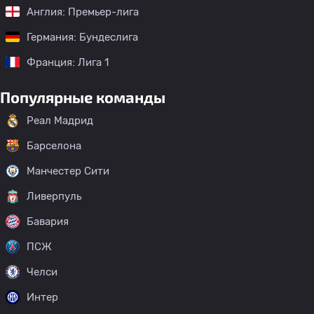
Англия: Премьер-лига
Германия: Бундеслига
Франция: Лига 1
Популярные команды
Реал Мадрид
Барселона
Манчестер Сити
Ливерпуль
Бавария
ПСЖ
Челси
Интер