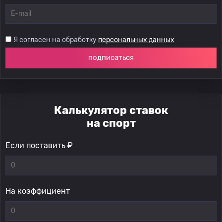
Я согласен на обработку
персональных данных
подписаться
Калькулятор ставок
на спорт
Если поставить ₽
На коэффициент