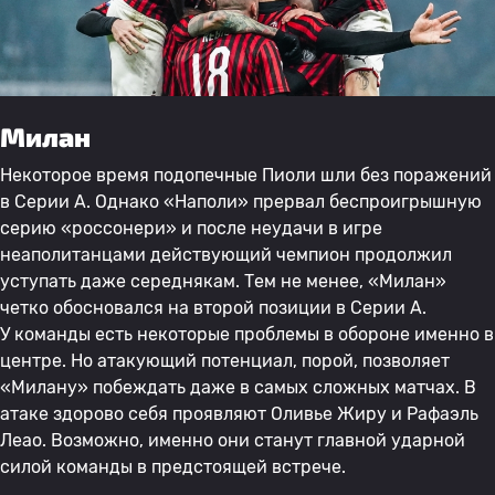
Милан
Некоторое время подопечные Пиоли шли без поражений
в Серии А. Однако «Наполи» прервал беспроигрышную
серию «россонери» и после неудачи в игре
неаполитанцами действующий чемпион продолжил
уступать даже середнякам. Тем не менее, «Милан»
четко обосновался на второй позиции в Серии А.
У команды есть некоторые проблемы в обороне именно в
центре. Но атакующий потенциал, порой, позволяет
«Милану» побеждать даже в самых сложных матчах. В
атаке здорово себя проявляют Оливье Жиру и Рафаэль
Леао. Возможно, именно они станут главной ударной
силой команды в предстоящей встрече.