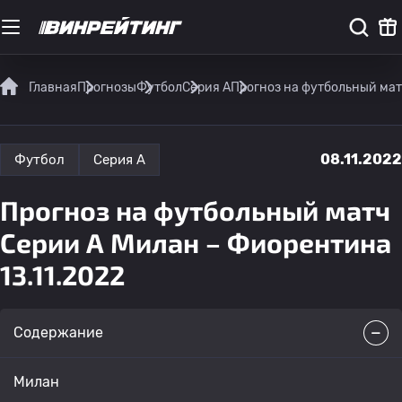
Главная
Прогнозы
Футбол
Серия А
Прогноз на футбольный ма
08.11.2022
Футбол
Серия А
Прогноз на футбольный матч
Серии А Милан – Фиорентина
13.11.2022
Содержание
Милан