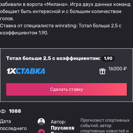
забивали в ворота «Милана». Игра двух данных команд
обещает быть интересной и с большим количеством
голов.
Ставка от специалиста winrating: Тотал больше 2,5 с
коэффициентом 1.90.
Тотал больше 2,5 с коэффициентом:
1.90
16000 ₽
Сделать ставку
1088
Прогнозист спортивных
Дата
Автор:
событий, автор
Прусаков
последнего
спортивных новостей и