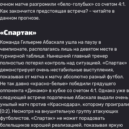
очном матче разгромили «бело-голубых» со счетом 4:1.
Как закончится предстоящая встреча? – читайте в
данном прогнозе.
«Спартак»
Команда Гильерме Абаскаля ушла на паузу в
чемпионате, располагаясь лишь на девятом месте в
турнирной таблице. Нынешний главный тренер
полностью потерял контроль над ситуацией. «Спартак»
демонстрирует очень нестабильные выступления,
показывая от матча к матчу абсолютно разный футбол.
Не так давно «красно-белые» победили грядущего
оппонента «Динамо» в кубке со счетом 4:1. Однако уже в
следующей встрече подопечные Абаскаля выдали очень
унылый матч против «Краснодара», которому проиграли
(0:2). Несмотря на внушительную группу атакующих
футболистов, «Спартак» не может порадовать
болельщиков хорошей реализацией, показывая яркую