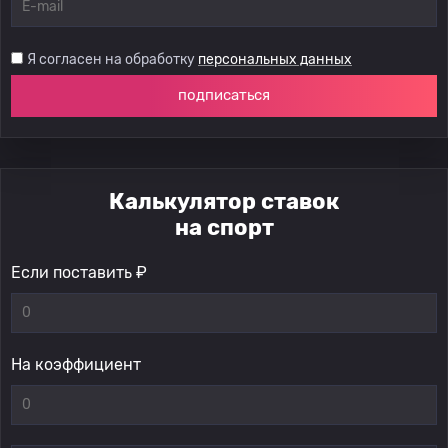
Я согласен на обработку
персональных данных
подписаться
Калькулятор ставок
на спорт
Если поставить ₽
На коэффициент