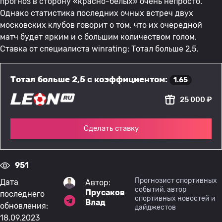
прогноз в сторону «красно-белых» очень непросто.
Однако статистика последних очных встреч двух
московских клубов говорит о том, что их очередной
матч будет ярким и с большим количеством голом.
Ставка от специалиста winrating: Тотал больше 2,5.
Тотал больше 2,5 с коэффициентом:
1.65
25 000 ₽
Сделать ставку
951
Прогнозист спортивных
Дата
Автор:
событий, автор
Прусаков
последнего
спортивных новостей и
Влад
обновления:
дайджестов
18.09.2023