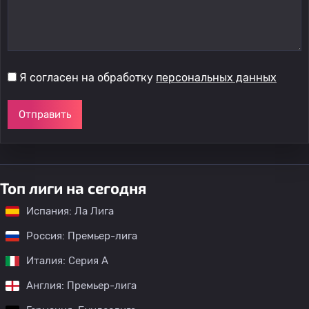
Я согласен на обработку
персональных данных
Отправить
Топ лиги на сегодня
Испания: Ла Лига
Россия: Премьер-лига
Италия: Серия А
Англия: Премьер-лига