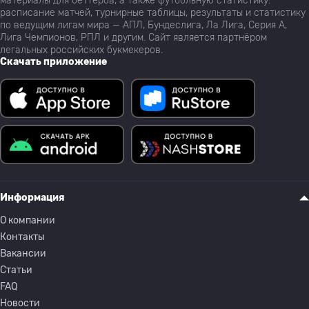
материалы для беттеров, а также футбольную статистику:
расписание матчей, турнирные таблицы, результаты и статистику
по ведущим лигам мира — АПЛ, Бундеслига, Ла Лига, Серия А,
Лига Чемпионов, РПЛ и другим. Сайт является партнёром
легальных российских букмекеров.
Скачать приложение
Информация
О компании
Контакты
Вакансии
Статьи
FAQ
Новости