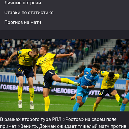
Личные встречи
Ставки по статистике
Прогноз на матч
В рамках второго тура РПЛ «Ростов» на своем поле
примет «Зенит». Дончан ожидает тяжелый матч против