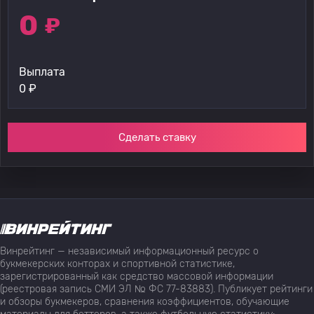
0
₽
Выплата
0
₽
Сделать ставку
Винрейтинг — независимый информационный ресурс о
букмекерских конторах и спортивной статистике,
зарегистрированный как средство массовой информации
(реестровая запись СМИ ЭЛ № ФС 77-83883). Публикует рейтинги
и обзоры букмекеров, сравнения коэффициентов, обучающие