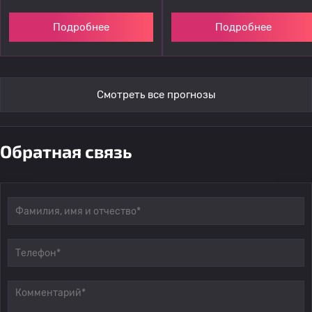
Подробнее
Подробнее
Смотреть все прогнозы
Обратная связь