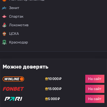
Зенит
Спартак
Локомотив
ЦСКА
Краснодар
Можно доверять
На сайт
10 000 ₽
На сайт
15 000 ₽
На сайт
5 000 ₽