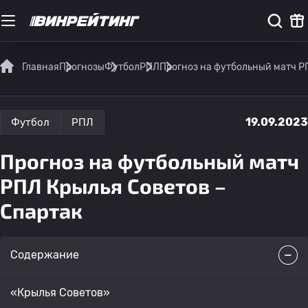
Главная
Прогнозы
Футбол
РПЛ
Прогноз на футбольный матч Р
19.09.2023
Футбол
РПЛ
Прогноз на футбольный матч
РПЛ Крылья Советов –
Спартак
Содержание
«Крылья Советов»