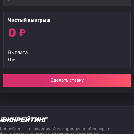
Чистый выигрыш
0
₽
Выплата
0
₽
Сделать ставку
Винрейтинг — независимый информационный ресурс о