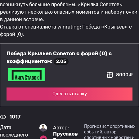
возникнуть большие проблемы. «Крылья Советов»
реализуют несколько опасных моментов и наберут очки
в данной встрече.
Ставка от специалиста winrating: Победа «Крыльев» с
форой (0).
Победа Крыльев Советов с форой (0) с
коэффициентом:
2.05
8000 ₽
Сделать ставку
1017
Прогнозист спортивных
Дата
Автор:
событий, автор
Прусаков
последнего
спортивных новостей и