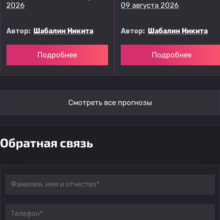
2026
09 августа 2026
Автор:
Шабалин Никита
Автор:
Шабалин Никита
Подробнее
Подробнее
Смотреть все прогнозы
Обратная связь