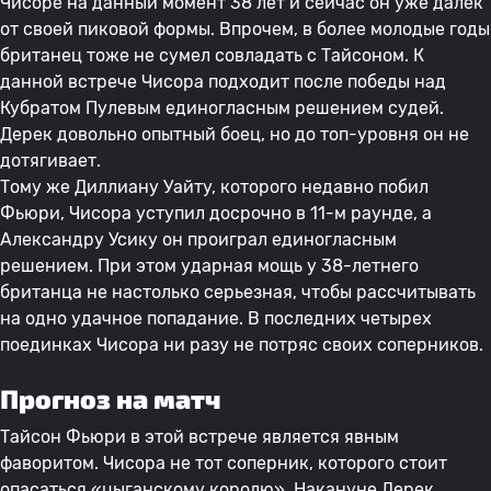
Чисоре на данный момент 38 лет и сейчас он уже далек
от своей пиковой формы. Впрочем, в более молодые годы
британец тоже не сумел совладать с Тайсоном. К
данной встрече Чисора подходит после победы над
Кубратом Пулевым единогласным решением судей.
Дерек довольно опытный боец, но до топ-уровня он не
дотягивает.
Тому же Диллиану Уайту, которого недавно побил
Фьюри, Чисора уступил досрочно в 11-м раунде, а
Александру Усику он проиграл единогласным
решением. При этом ударная мощь у 38-летнего
британца не настолько серьезная, чтобы рассчитывать
на одно удачное попадание. В последних четырех
поединках Чисора ни разу не потряс своих соперников.
Прогноз на матч
Тайсон Фьюри в этой встрече является явным
фаворитом. Чисора не тот соперник, которого стоит
опасаться «цыганскому королю». Накануне Дерек