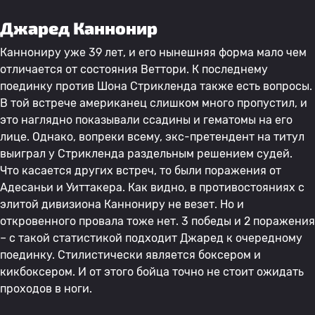
Джаред Каннонир
Каннониру уже 39 лет, и его нынешняя форма мало чем
отличается от состояния Веттори. К последнему
поединку против Шона Стрикленда также есть вопросы.
В той встрече американец слишком много пропустил, и
это наглядно показывали ссадины и гематомы на его
лице. Однако, вопреки всему, экс-претендент на титул
выиграл у Стрикленда раздельным решением судей.
Что касается других встреч, то были поражения от
Адесаньи и Уиттакера. Как видно, в противостояниях с
элитой дивизиона Каннониру не везет. Но и
откровенного провала тоже нет. 3 победы и 2 поражения
– с такой статистикой подходит Джаред к очередному
поединку. Стилистически является боксером и
кикбоксером. И от этого бойца точно не стоит ожидать
проходов в ноги.