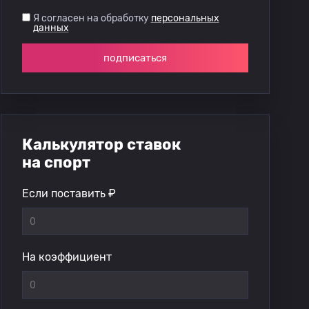
Я согласен на обработку
персональных
данных
подписаться
Калькулятор ставок
на спорт
Если поставить ₽
На коэффициент