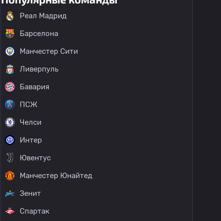
Реал Мадрид
Барселона
Манчестер Сити
Ливерпуль
Бавария
ПСЖ
Челси
Интер
Ювентус
Манчестер Юнайтед
Зенит
Спартак