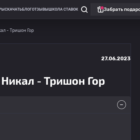
Забрать подар
РЫ
СКАЧАТЬ
БЛОГ
ОТЗЫВЫ
ШКОЛА СТАВОК
ал - Тришон Гор
27.06.2023
 Никал - Тришон Гор