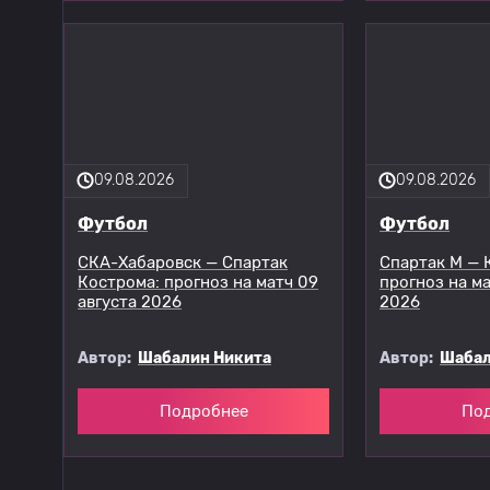
09.08.2026
09.08.2026
Футбол
Футбол
СКА-Хабаровск — Спартак
Спартак М — 
Кострома: прогноз на матч 09
прогноз на ма
августа 2026
2026
Автор:
Шабалин Никита
Автор:
Шабал
Подробнее
По