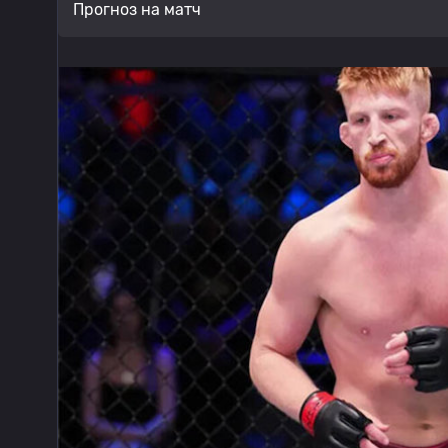
Прогноз на матч