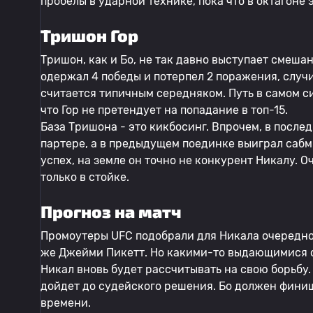
пробелы в ударной технике, пока что в октагоне
Тришон Гор
Тришон, как и Бо, не так давно выступает смеша
одержал 4 победы и потерпел 2 поражения, случ
считается типичным середняком. Путь в самом с
что Гор не претендует на попадание в топ-15.
База Тришона - это кикбосинг. Впрочем, в после
партере, а в предыдущем поединке выиграл саб
успех, на земле он точно не конкурент Никалу. 
только в стойке.
Прогноз на матч
Промоутеры UFC подобрали для Никала очередног
же Джейми Пикетт. Но какими-то выдающимися с
Никал вновь будет рассчитывать на свою борьбу.
дойдет до судейского решения. Бо должен финиш
времени.