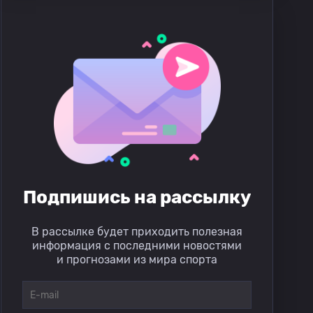
Подпишись на рассылку
В рассылке будет приходить полезная
информация с последними новостями
и прогнозами из мира спорта