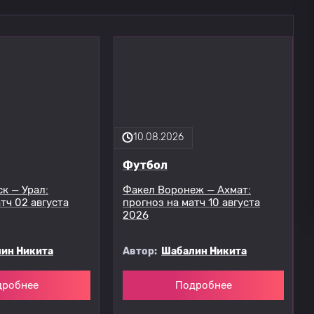
10.08.2026
Футбол
к — Урал:
Факел Воронеж — Ахмат:
тч 02 августа
прогноз на матч 10 августа
2026
ин Никита
Автор:
Шабалин Никита
дробнее
Подробнее