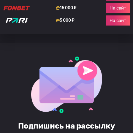
На сайт
15 000 ₽
На сайт
5 000 ₽
Подпишись на рассылку