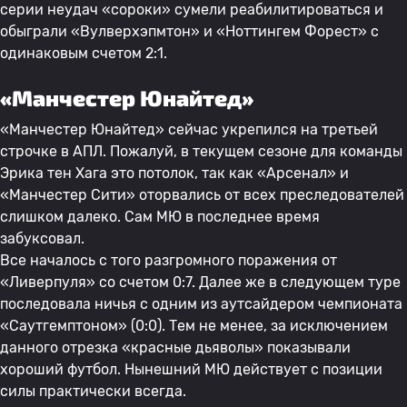
серии неудач «сороки» сумели реабилитироваться и
обыграли «Вулверхэпмтон» и «Ноттингем Форест» с
одинаковым счетом 2:1.
«Манчестер Юнайтед»
«Манчестер Юнайтед» сейчас укрепился на третьей
строчке в АПЛ. Пожалуй, в текущем сезоне для команды
Эрика тен Хага это потолок, так как «Арсенал» и
«Манчестер Сити» оторвались от всех преследователей
слишком далеко. Сам МЮ в последнее время
забуксовал.
Все началось с того разгромного поражения от
«Ливерпуля» со счетом 0:7. Далее же в следующем туре
последовала ничья с одним из аутсайдером чемпионата
«Саутгемптоном» (0:0). Тем не менее, за исключением
данного отрезка «красные дьяволы» показывали
хороший футбол. Нынешний МЮ действует с позиции
силы практически всегда.