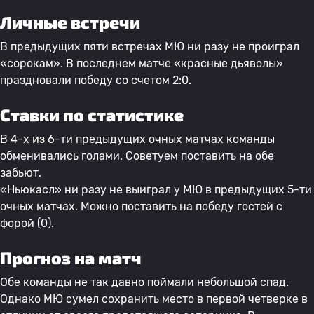
Личные встречи
В предыдущих пяти встречах МЮ ни разу не проиграл
«сорокам». В последнем матче «красные дьяволы»
праздновали победу со счетом 2:0.
Ставки по статистике
В 4-х из 6-ти предыдущих очных матчах команды
обменивались голами. Советуем поставить на обе
забьют.
«Ньюкасл» ни разу не выиграл у МЮ в предыдущих 5-ти
очных матчах. Можно поставить на победу гостей с
форой (0).
Прогноз на матч
Обе команды не так давно поймали небольшой спад.
Однако МЮ сумел сохранить место в первой четверке в