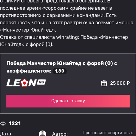
отличии от своего предстоящего соперника. В
последнее время «сорокам» крайне не везет в
противостояниях с серьезными командами. Есть
вероятность, что и на этот раз три очка возьмет именно
«Манчестер Юнайтед».
Ставка от специалиста winrating: Победа «Манчестер
Юнайтед» с форой (0).
Победа Манчестер Юнайтед с форой (0) с
коэффициентом:
1.80
25 000 ₽
Сделать ставку
1221
Прогнозист спортивных
Дата
Автор: