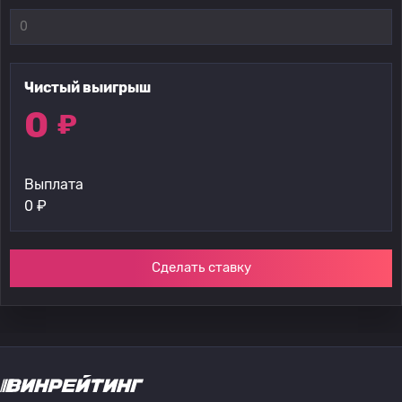
Чистый выигрыш
0
₽
Выплата
0
₽
Сделать ставку