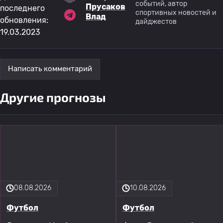
событий, автор
Прусаков
последнего
спортивных новостей и
Влад
обновления:
дайджестов
19.03.2023
Написать комментарий
Другие прогнозы
08.08.2026
10.08.2026
Футбол
Футбол