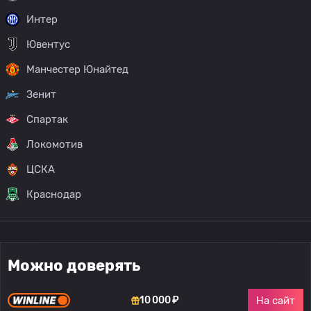
Интер
Ювентус
Манчестер Юнайтед
Зенит
Спартак
Локомотив
ЦСКА
Краснодар
Можно доверять
На сайт
10 000 ₽