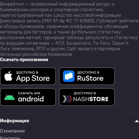
Винрейтинг — независимый информационный ресурс о
букмекерских конторах и спортивной статистике,
зарегистрированный как средство массовой информации
(реестровая запись СМИ ЭЛ № ФС 77-83883). Публикует рейтинги
и обзоры букмекеров, сравнения коэффициентов, обучающие
материалы для беттеров, а также футбольную статистику:
расписание матчей, турнирные таблицы, результаты и статистику
по ведущим лигам мира — АПЛ, Бундеслига, Ла Лига, Серия А,
Лига Чемпионов, РПЛ и другим. Сайт является партнёром
легальных российских букмекеров.
Скачать приложение
Информация
О компании
Контакты