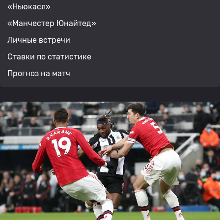
«Ньюкасл»
«Манчестер Юнайтед»
Личные встречи
Ставки по статистике
Прогноз на матч