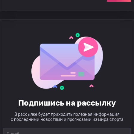
Подпишись на рассылку
В рассылке будет приходить полезная информация
с последними новостями и прогнозами из мира спорта