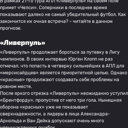
В рамках 21-го тура АПЛ «Ливерпуль» на своем поле
примет «Челси». Соперники в последнее время
показывают далеко не самый убедительный футбол. Как
закончится их очная встреча? – читайте в данном
прогнозе.
«Ливерпуль»
«Ливерпуль» продолжает бороться за путевку в Лигу
чемпионов. В своих интервью Юрген Клопп не раз
отмечал, что попасть в четверку сильнейших в АПЛ для
«мерсисайдцев» является приоритетной целью. Однако
«красные» продолжают создавать себе проблемы на
ровном месте.
После яркого отрезка «Ливерпуль» неожиданно уступил
«Брентфорду», пропустив от него три гола. Нынешняя
оборона «красных» уже не показывает
сверхнадежности, а лидеры в лице Александра-
Арнольда и Ван Дейка допускают очень много
невынужденных ошибок.