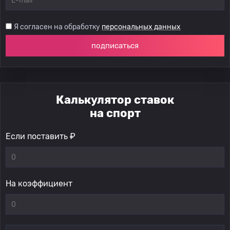
Я согласен на обработку
персональных данных
подписаться
Калькулятор ставок
на спорт
Если поставить ₽
На коэффициент