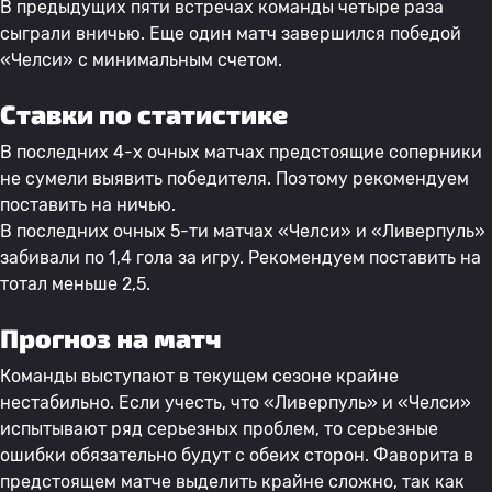
В предыдущих пяти встречах команды четыре раза
сыграли вничью. Еще один матч завершился победой
«Челси» с минимальным счетом.
Ставки по статистике
В последних 4-х очных матчах предстоящие соперники
не сумели выявить победителя. Поэтому рекомендуем
поставить на ничью.
В последних очных 5-ти матчах «Челси» и «Ливерпуль»
забивали по 1,4 гола за игру. Рекомендуем поставить на
тотал меньше 2,5.
Прогноз на матч
Команды выступают в текущем сезоне крайне
нестабильно. Если учесть, что «Ливерпуль» и «Челси»
испытывают ряд серьезных проблем, то серьезные
ошибки обязательно будут с обеих сторон. Фаворита в
предстоящем матче выделить крайне сложно, так как