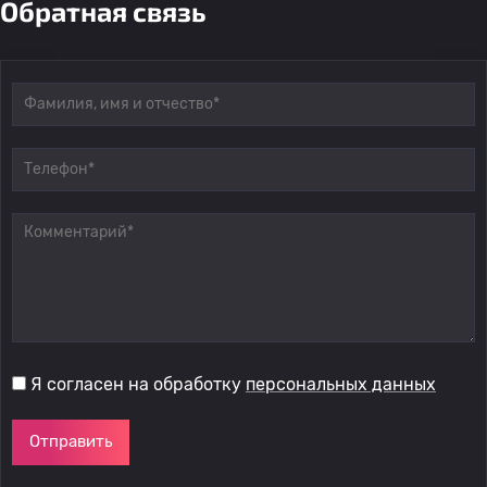
Обратная связь
Я согласен на обработку
персональных данных
Отправить