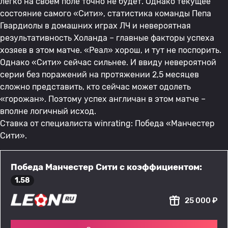
легко на своем поле точно не будет. Однако текущее
состояние самого «Сити», статистика команды Пепа
Гвардиолы в домашних играх ЛЧ и невероятная
результативность Холанда – главные факторы успеха
хозяев в этом матче. «Реал» хорош, и тут не поспорить.
Однако «Сити» сейчас сильнее. И ввиду невероятной
серии без поражений на протяжении 2,5 месяцев
сложно представить, кто сейчас может одолеть
«горожан». Поэтому успех англичан в этом матче –
вполне логичный исход.
Ставка от специалиста winrating: Победа «Манчестер
Сити».
Победа Манчестер Сити с коэффициентом:
1.58
25 000 ₽