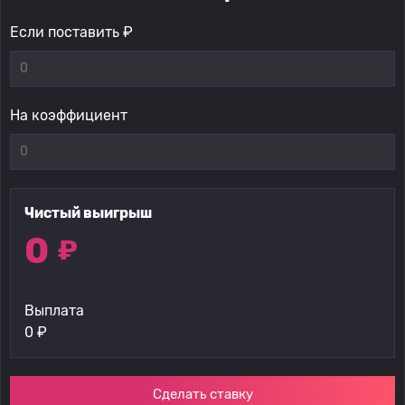
Если поставить ₽
На коэффициент
Чистый выигрыш
0
₽
Выплата
0
₽
Сделать ставку