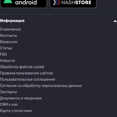
Информация
О компании
Контакты
Вакансии
Статьи
FAQ
Новости
Обработка файлов cookie
Правила пользования сайтом
Пользовательское соглашение
Согласие на обработку персональных данных
Эксперты
Документы и лицензии
СМИ о нас
Карта статистики