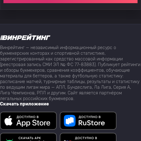
Винрейтинг — независимый информационный ресурс о
букмекерских конторах и спортивной статистике,
зарегистрированный как средство массовой информации
(реестровая запись СМИ ЭЛ № ФС 77-83883). Публикует рейтинги
и обзоры букмекеров, сравнения коэффициентов, обучающие
материалы для беттеров, а также футбольную статистику:
расписание матчей, турнирные таблицы, результаты и статистику
по ведущим лигам мира — АПЛ, Бундеслига, Ла Лига, Серия А,
Лига Чемпионов, РПЛ и другим. Сайт является партнёром
легальных российских букмекеров.
Скачать приложение