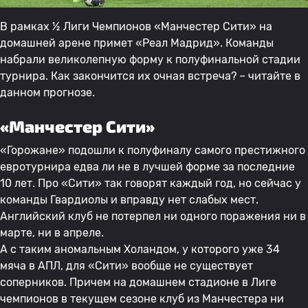
В рамках ½ Лиги Чемпионов «Манчестер Сити» на
домашней арене примет «Реал Мадрид». Команды
набрали великолепную форму к полуфинальной стадии
турнира. Как закончится их очная встреча? – читайте в
данном прогнозе.
«Манчестер Сити»
«Горожане» подошли к полуфиналу самого престижного
евротурнира едва ли не в лучшей форме за последние
10 лет. Про «Сити» так говорят каждый год, но сейчас у
команды Гвардиолы и вправду нет слабых мест.
Английский клуб не потерпел ни одного поражения ни в
марте, ни в апреле.
А с таким аномальным Холандом, у которого уже 34
мяча в АПЛ, для «Сити» вообще не существует
соперников. Причем на домашнем стадионе в Лиге
чемпионов в текущем сезоне клуб из Манчестера ни