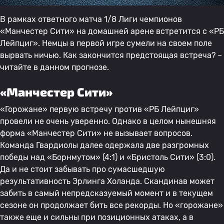
В рамках ответного матча 1/8 Лиги чемпионов
«Манчестер Сити» на домашней арене встретится с «РБ
Лейпциг». Немцы в первой игре сумели на своем поле
вырвать ничью. Как закончится предстоящая встреча? –
читайте в данном прогнозе.
«Манчестер Сити»
«Горожане» первую встречу против «РБ Лейпциг»
провели не очень уверенно. Однако в целом нынешняя
форма «Манчестер Сити» не вызывает вопросов.
Команда Гвардиолы далее одержала две разгромных
победы над «Борнмутом» (4:1) и «Бристоль Сити» (3:0).
Да и не стоит забывать про сумасшедшую
результативность Эрлинга Холанда. Скандинав может
забить в самый непредсказуемый момент и в текущем
сезоне он продолжает бить все рекорды. Но «горожане»
также еще и сильны при позиционных атаках, а в