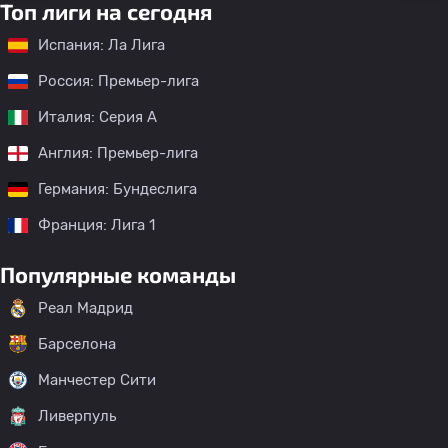
Топ лиги на сегодня
Испания: Ла Лига
Россия: Премьер-лига
Италия: Серия А
Англия: Премьер-лига
Германия: Бундеслига
Франция: Лига 1
Популярные команды
Реал Мадрид
Барселона
Манчестер Сити
Ливерпуль