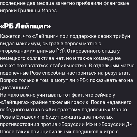
последние два месяца заметно прибавили фланговые
игроки Грилиш и Марез.
«РБ Лейпциг»
Кажется, что «Лейпциг» при поддержке своих трибун
выдал максимум, сыграв в первом матче с
«горожанами» вничью (1:1). Откровенного спада у
немецкого коллектива нет, но и также команда не
может похвастаться стабильностью. В отдельным матче
подопечные Розе способны настроиться на результат.
Вопрос только в том: а могут ли «РБ» показывать его на
дистанции?
Не мало важно учитывать тот факт, что сейчас у
«Лейпцига» крайне тяжелый график. После недавнего
победного матча с «Айнтрахтом» подопечных Марко
Розе в Бундеслиге будут ожидать два тяжелых
противостояния против «Боруссии М» и «Боруссии Д».
После таких принципиальных поединков к игре с