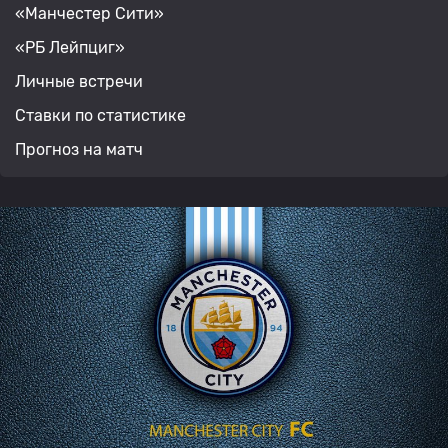
«Манчестер Сити»
«РБ Лейпциг»
Личные встречи
Ставки по статистике
Прогноз на матч