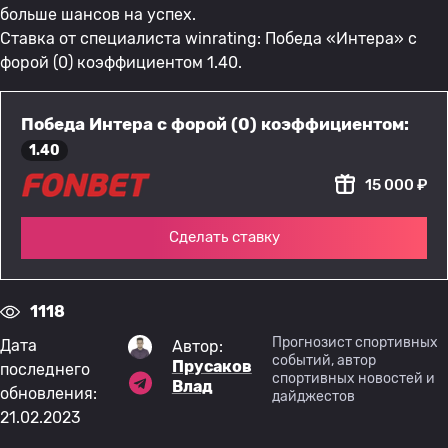
больше шансов на успех.
Ставка от специалиста winrating: Победа «Интера» с
форой (0) коэффициентом 1.40.
Победа Интера с форой (0) коэффициентом:
1.40
15 000 ₽
Сделать ставку
1118
Прогнозист спортивных
Дата
Автор:
событий, автор
Прусаков
последнего
спортивных новостей и
Влад
обновления:
дайджестов
21.02.2023