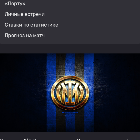
«Порту»
Личные встречи
Ставки по статистике
Прогноз на матч