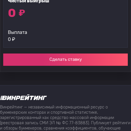
Чистый выигрыш
0
₽
Выплата
0
₽
Сделать ставку
Винрейтинг — независимый информационный ресурс о
букмекерских конторах и спортивной статистике,
зарегистрированный как средство массовой информации
(реестровая запись СМИ ЭЛ № ФС 77-83883). Публикует рейтинги
и обзоры букмекеров, сравнения коэффициентов, обучающие