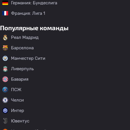
Германия: Бундеслига
Франция: Лига 1
Популярные команды
Реал Мадрид
Барселона
Манчестер Сити
Ливерпуль
Бавария
ПСЖ
Челси
Интер
Ювентус