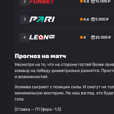
2
4.8
15 000 ₽
3
4.6
5 000 ₽
4
4
25 000 ₽
Прогноз на матч
Несмотря на то, что на стороне гостей более пр
команд на победу диаметрально разнятся. Просто
и возможностей.
Хозяева сыграют с позиции силы. И смогут не тол
минимальную викторию. На наш взгляд, это будет
гола.
(Ставка — П1 (фора -1,5)