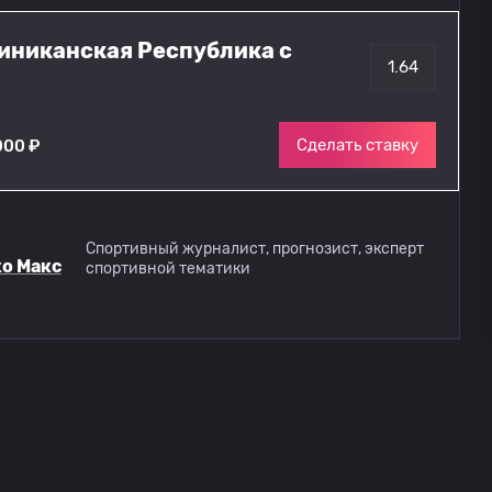
миниканская Республика с
1.64
Сделать ставку
000 ₽
Спортивный журналист, прогнозист, эксперт
о Макс
спортивной тематики