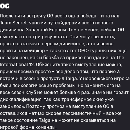
OG
После пяти встреч у OG всего одна победа - и та над
Team Secret, явными аутсайдерами всего первого
дивизиона Западной Европы. Тем не менее, сейчас OG
выступают на три результата. Они могут вылететь,
просто остаться в первом дивизионе, а то и вовсе
пройти на мейджор - так что этот DPC-тур для них еще
не закончен, как и борьба за прямое попадание на The
International 12. Объяснить такое выступление можно,
причем весьма просто - все дело в том, что первые 3
встречи в сезоне пропустил Taiga. У норвежского игрока
были психологические проблемы, но заменить его на
весь сезон клуб не может больше 4 раз, иначе им грозит
дисквалификация, так как трансферное окно уже
закрылось. Поэтому прогноз на выступление OG в
оставшихся матчах скорее пессимистичный - все же
такое состояние Taiga не может не сказываться на
игровой форме команды.