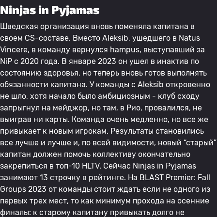
Ninjas in Pyjamas
Шведская организация вновь поменяла капитана в
своем CS-составе. Вместо Aleksib, ушедшего в Natus
Vincere, в команду вернулся hampus, выступавший за
NiP с 2020 года. В январе 2023 он ушел в инактив по
состоянию здоровья, но теперь вновь готов выполнять
обязанности капитана. У команды с Aleksib откровенно
не шло, хотя начало было амбициозным - клуб сходу
запрыгнул на мейджор, но там, в Рио, провалился, не
выиграв ни карты. Команда очень медленно, но все же
привыкает к новым игрокам. Результаты становились
все лучше и лучше и, по всей видимости, новый “старый”
капитан должен помочь коллективу окончательно
закрепиться в топ-10 HLTV. Сейчас Ninjas in Pyjamas
занимают 13 строчку в рейтинге. На BLAST Premier: Fall
Groups 2023 от команды стоит ждать если не одного из
первых трех мест, то как минимум прохода на осенние
финалы: к старому капитану привыкать долго не