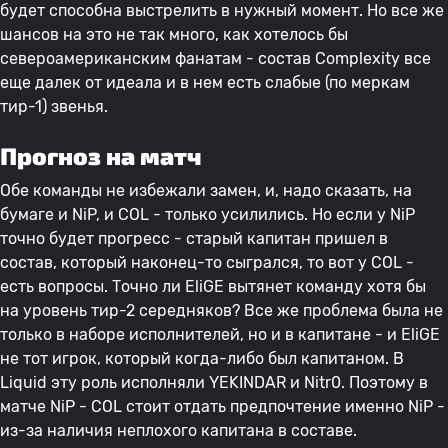
будет способна выстрелить в нужный момент. Но все же
шансов на это не так много, как хотелось бы
североамериканским фанатам - состав Complexity все
еще далек от идеала и в нем есть слабые (по меркам
тир-1) звенья.
Прогноз на матч
Обе команды не избежали замен, и, надо сказать, на
бумаге и NiP, и COL - только усилились. Но если у NiP
точно будет прогресс - старый капитан пришел в
состав, который наконец-то сыгрался, то вот у COL -
есть вопросы. Точно ли EliGE вытянет команду хотя бы
на уровень тир-2 середняков? Все же проблема была не
только в наборе исполнителей, но и в капитане - и EliGE
не тот игрок, который когда-либо был капитаном. В
Liquid эту роль исполняли YEKINDAR и Nitr0. Поэтому в
матче NiP - COL стоит отдать предпочтение именно NiP -
из-за наличия неплохого капитана в составе.