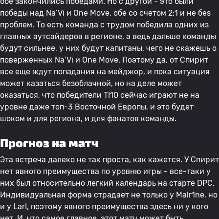
обе закончились победами. Но с другой - это были
победы над Na’Vi и One Move, обе со счетом 2:1 и не без
проблем. То есть команда с трудом победила одних из
главных аутсайдеров в регионе, а ведь дальше команды
будут сильнее, у них будут капитаны, чего не скажешь о
поверженных Na’Vi и One Move. Поэтому да, от Спирит
все еще ждут попадания на мейджор, и пока ситуация
может казаться безоблачной, но на деле может
оказаться, что победители TI10 сейчас играют не на
уровне даже топ-3 Восточной Европы, и это будет
шоком и для региона, и для фанатов команды.
Прогноз на матч
Эта встреча далеко не так проста, как кажется. У Спирит
нет явного преимущества по уровню игры - все-таки у
них был относительно легкий календарь на старте DPC.
Индивидуальная форма страдает не только у Malr1ne, но
и у LarI, поэтому явного преимущества здесь ни у кого
нет. И, что самое главное, этот матч может быть