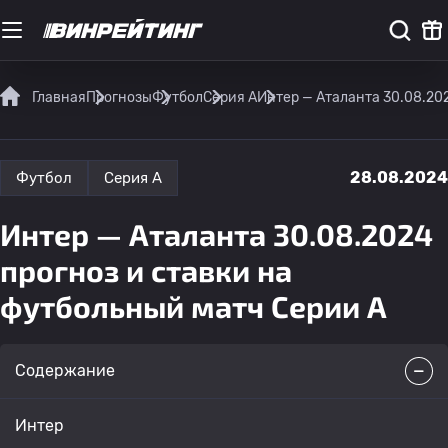
Главная
Прогнозы
Футбол
Серия А
Интер — Аталанта 30.08.20
28.08.2024
Футбол
Серия А
Интер — Аталанта 30.08.2024
прогноз и ставки на
футбольный матч Серии А
Содержание
Интер