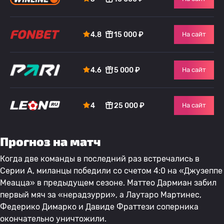
4.8
15 000 ₽
На сайт
4.6
5 000 ₽
На сайт
4
25 000 ₽
На сайт
Прогноз на матч
Когда две команды в последний раз встречались в
Серии А, миланцы победили со счетом 4:0 на «Джузеппе
Меацца» в предыдущем сезоне. Маттео Дармиан забил
первый мяч за «нерадзурри», а Лаутаро Мартинес,
Федерико Димарко и Давиде Фраттези соперника
окончательно уничтожили.