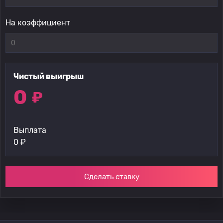
На коэффициент
Чистый выигрыш
0
₽
Выплата
0
₽
Сделать ставку