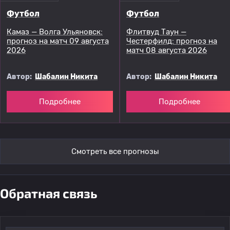
Футбол
Футбол
Камаз — Волга Ульяновск:
Флитвуд Таун —
прогноз на матч 09 августа
Честерфилд: прогноз на
2026
матч 08 августа 2026
Автор:
Шабалин Никита
Автор:
Шабалин Никита
Подробнее
Подробнее
Смотреть все прогнозы
Обратная связь