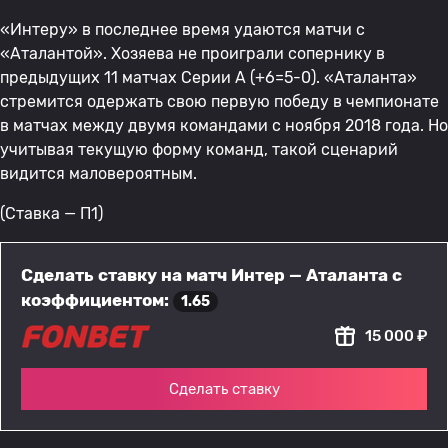
«Интеру» в последнее время удаются матчи с
«Аталантой». Хозяева не проиграли сопернику в
предыдущих 11 матчах Серии А (+6=5-0). «Аталанта»
стремится одержать свою первую победу в чемпионате
в матчах между двумя командами с ноября 2018 года. Но
учитывая текущую форму команд, такой сценарий
видится маловероятным.
(Ставка — П1)
Сделать ставку на матч Интер — Аталанта с
коэффициентом:
1.65
15 000 ₽
Сделать ставку