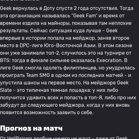
Geek вернулась в Доту спустя 2 года отсутствия. Тогда
эта организация называлась “Geek Fam” и время от
времени ездила на майноры, показывая там неплохие
результаты. Сейчас ситуация куда лучше - Geek
впервые в истории попала на мейджор, заняв второе
место в DPC-лиге Юго-Восточной Азии. В этом сезоне
они уже занимали топ-2, случилось это на турнире от
BTS: тогда в финале сильнее оказалась Execration. В
лиге Geek смогла одолеть филиппинцев, но умудрилась
проиграть Team SMG в одном из последних матчей - и
упустила шансы на первое место. На мейджоре Geek
Slate - это типичная темная лошадка: у них либо
получится удивить всех и попасть в топ-8, либо про них
забудут до следующего мейджора, когда у них вновь
появится возможность заявить о себе.
Прогноз на матч
От HellRaisers вообще ничего не ждут - даже от Geek