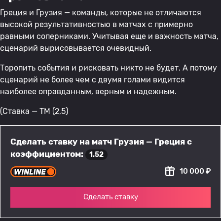
Греция и Грузия — команды, которые не отличаются
высокой результативностью в матчах с примерно
равными соперниками. Учитывая еще и важность матча,
сценарий вырисовывается очевидный.
Торопить события и рисковать никто не будет. А потому
сценарий не более чем с двумя голами видится
наиболее оправданным, верным и надежным.
(Ставка — ТМ (2,5)
Сделать ставку на матч Грузия — Греция с
коэффициентом:
1.52
10 000 ₽
Сделать ставку