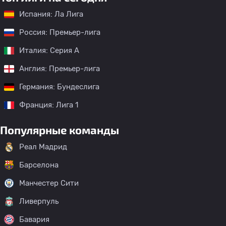
Испания: Ла Лига
Россия: Премьер-лига
Италия: Серия А
Англия: Премьер-лига
Германия: Бундеслига
Франция: Лига 1
Популярные команды
Реал Мадрид
Барселона
Манчестер Сити
Ливерпуль
Бавария