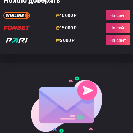
Можно доверять
На сайт
10 000 ₽
На сайт
15 000 ₽
На сайт
5 000 ₽