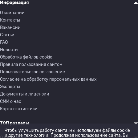
Информация
О компании
Контакты
Вакансии
Статьи
FAQ
Новости
Обработка файлов cookie
Правила пользования сайтом
Пользовательское соглашение
Согласие на обработку персональных данных
Эксперты
Документы и лицензии
СМИ о нас
Карта статистики
ТОП разделы
Чтобы улучшить работу сайта, мы используем файлы cookie
и другие технологии. Продолжая использование сайта, Вы
О компании