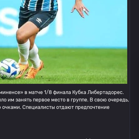
миненсе» в матче 1/8 финала Кубка Либертадорес.
ило им занять первое место в группе. В свою очередь,
ю очками. Специалисты отдают предпочтение