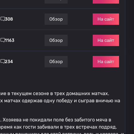
На сайт
Обзор
308
На сайт
Обзор
1163
На сайт
Обзор
234
ние в текущем сезоне в трех домашних матчах.
х матчах одержав одну победу и сыграв вничью на
 Хозяева не покидали поле без забитого мяча в
время как гости забивали в трех встречах подряд.