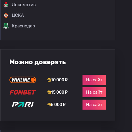
Локомотив
ЦСКА
Краснодар
Можно доверять
На сайт
10 000 ₽
На сайт
15 000 ₽
На сайт
5 000 ₽