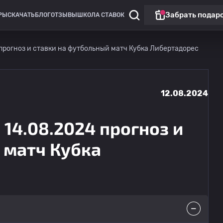
Забрать подар
РЫ
СКАЧАТЬ
БЛОГ
ОТЗЫВЫ
ШКОЛА СТАВОК
прогноз и ставки на футбольный матч Кубка Либертадорес
12.08.2024
14.08.2024 прогноз и
 матч Кубка