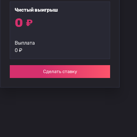
Чистый выигрыш
0
₽
Выплата
0
₽
Сделать ставку