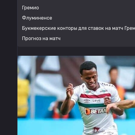
Гремио
Флуминенсе
Букмекерские конторы для ставок на матч Гре
Прогноз на матч