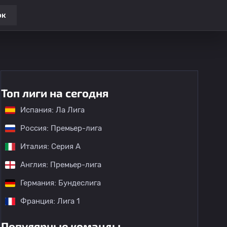
ок
Топ лиги на сегодня
Испания: Ла Лига
Россия: Премьер-лига
Италия: Серия А
Англия: Премьер-лига
Германия: Бундеслига
Франция: Лига 1
Популярные команды