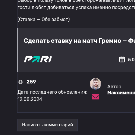
Выбор в пользу голов в обе стороны выглядит лог
гости любят добиваться успеха именно посредст
(Ставка — Обе забьют)
Сделать ставку на матч Гремио — 
5 
259
Автор:
Дата последнего обновления:
Максименк
12.08.2024
Написать комментарий