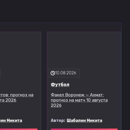
10.08.2026
Футбол
тов: прогноз на
Факел Воронеж — Ахмат:
ста 2026
прогноз на матч 10 августа
2026
ин Никита
Автор:
Шабалин Никита