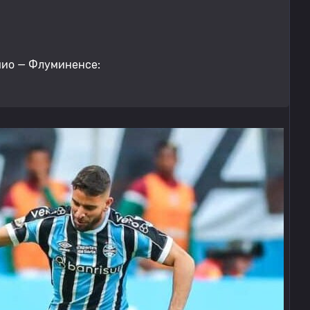
мио — Флуминенсе: