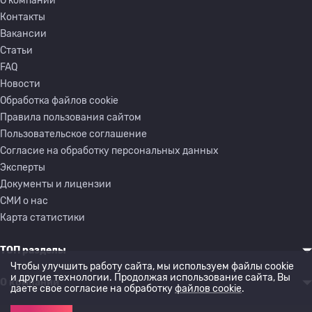
О компании
Контакты
Вакансии
Статьи
FAQ
Новости
Обработка файлов cookie
Правила пользования сайтом
Пользовательское соглашение
Согласие на обработку персональных данных
Эксперты
Документы и лицензии
СМИ о нас
Карта статистики
ТОП разделы
Чтобы улучшить работу сайта, мы используем файлы cookie
и другие технологии. Продолжая использование сайта, Вы
О компании
даете свое согласие на обработку
файлов cookie
.