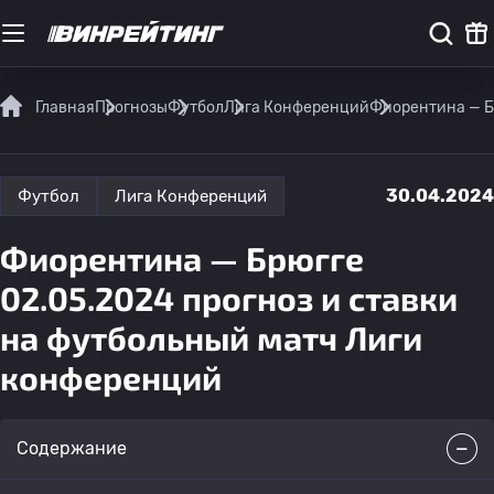
Главная
Прогнозы
Футбол
Лига Конференций
Фиорентина — Б
30.04.2024
Футбол
Лига Конференций
Фиорентина — Брюгге
02.05.2024 прогноз и ставки
на футбольный матч Лиги
конференций
Содержание