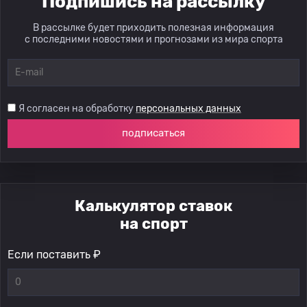
Подпишись на рассылку
В рассылке будет приходить полезная информация
с последними новостями и прогнозами из мира спорта
Я согласен на обработку
персональных данных
подписаться
Калькулятор ставок
на спорт
Если поставить ₽