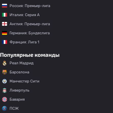
Россия: Премьер-лига
Италия: Серия А
Англия: Премьер-лига
Германия: Бундеслига
Франция: Лига 1
Популярные команды
Реал Мадрид
Барселона
Манчестер Сити
Ливерпуль
Бавария
ПСЖ