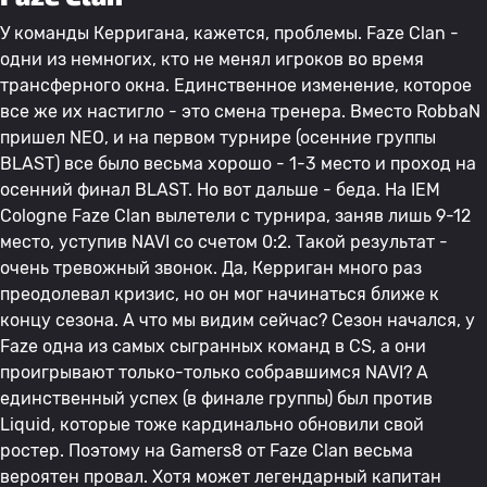
У команды Керригана, кажется, проблемы. Faze Clan -
одни из немногих, кто не менял игроков во время
трансферного окна. Единственное изменение, которое
все же их настигло - это смена тренера. Вместо RobbaN
пришел NEO, и на первом турнире (осенние группы
BLAST) все было весьма хорошо - 1-3 место и проход на
осенний финал BLAST. Но вот дальше - беда. На IEM
Cologne Faze Clan вылетели с турнира, заняв лишь 9-12
место, уступив NAVI со счетом 0:2. Такой результат -
очень тревожный звонок. Да, Керриган много раз
преодолевал кризис, но он мог начинаться ближе к
концу сезона. А что мы видим сейчас? Сезон начался, у
Faze одна из самых сыгранных команд в CS, а они
проигрывают только-только собравшимся NAVI? А
единственный успех (в финале группы) был против
Liquid, которые тоже кардинально обновили свой
ростер. Поэтому на Gamers8 от Faze Clan весьма
вероятен провал. Хотя может легендарный капитан