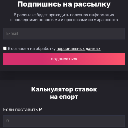
Подпишись на рассылку
В рассылке будет приходить полезная информация
с последними новостями и прогнозами из мира спорта
Я согласен на обработку
персональных данных
подписаться
Калькулятор ставок
на спорт
Если поставить ₽