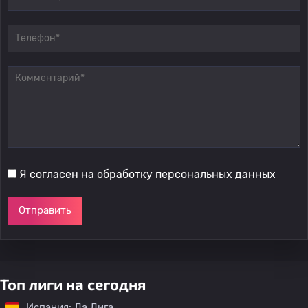
Я согласен на обработку
персональных данных
Отправить
Топ лиги на сегодня
Испания: Ла Лига