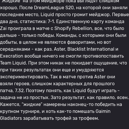
“Жидкие” на этом мейджоре пока выглядят слишком
хорошо. После DreamLeague S20, на которой они заняли
последнее место, Liquid просто громит мейджор. Первые
два дня, статистика: 7-1. Единственную карту команда
Zai проиграла в матче с Shopify Rebellion, все, что было
дальше - только победы. Команды, с которыми они были
добыты, в целом не являются фаворитами, но вот
середняками - как раз. Aster, Blacklist International и
Execration вообще ничего не смогли противопоставить
Team Liquid. При этом никак не покидает ощущение, что
при таких результатах они еще и умудряются
экспериментировать. Так в матче против Aster они
взяли героев, слишком характерных для прошлого
патча, 7.32. Поэтому понять, как Liquid будут играть -
задача не из простых. Зато результат, как правило, ясен.
Кажется, “жидкие” намерены наконец-то победить на
крупном турнире, и хоть как-то помешать Gaimin
Gladiators зарабатывать трофей за трофеем.