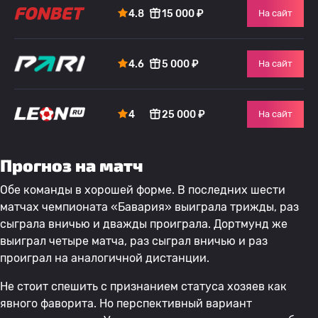
4.8
15 000 ₽
На сайт
4.6
5 000 ₽
На сайт
4
25 000 ₽
На сайт
Прогноз на матч
Обе команды в хорошей форме. В последних шести
матчах чемпионата «Бавария» выиграла трижды, раз
сыграла вничью и дважды проиграла. Дортмунд же
выиграл четыре матча, раз сыграл вничью и раз
проиграл на аналогичной дистанции.
Не стоит спешить с признанием статуса хозяев как
явного фаворита. Но перспективный вариант