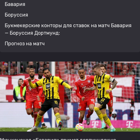
Бавария
Боруссия
Букмекерские конторы для ставок на матч Бавария
— Боруссия Дортмунд:
Прогноз на матч