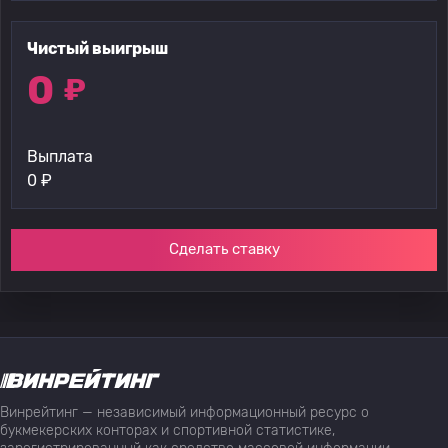
Чистый выигрыш
0
₽
Выплата
0
₽
Сделать ставку
Винрейтинг — независимый информационный ресурс о
букмекерских конторах и спортивной статистике,