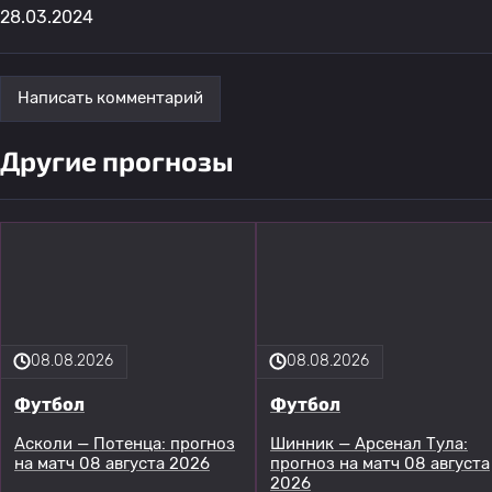
28.03.2024
Написать комментарий
Другие прогнозы
08.08.2026
08.08.2026
Футбол
Футбол
Асколи — Потенца: прогноз
Шинник — Арсенал Тула:
на матч 08 августа 2026
прогноз на матч 08 августа
2026