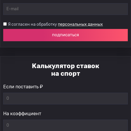
Я согласен на обработку
персональных данных
подписаться
Калькулятор ставок
на спорт
Если поставить ₽
На коэффициент