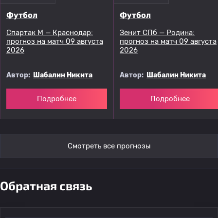
Футбол
Футбол
Спартак М — Краснодар:
Зенит СПб — Родина:
прогноз на матч 09 августа
прогноз на матч 09 августа
2026
2026
Автор:
Шабалин Никита
Автор:
Шабалин Никита
Подробнее
Подробнее
Смотреть все прогнозы
Обратная связь