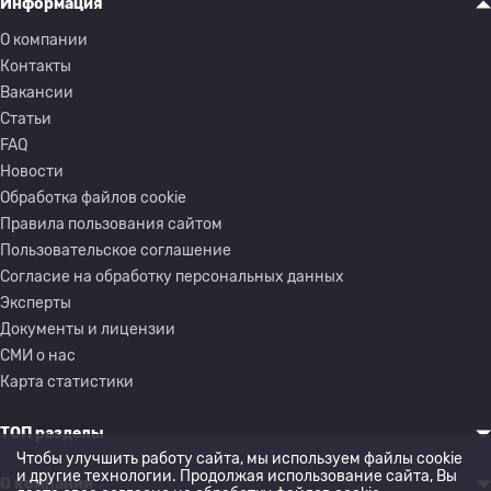
Информация
О компании
Контакты
Вакансии
Статьи
FAQ
Новости
Обработка файлов cookie
Правила пользования сайтом
Пользовательское соглашение
Согласие на обработку персональных данных
Эксперты
Документы и лицензии
СМИ о нас
Карта статистики
ТОП разделы
Чтобы улучшить работу сайта, мы используем файлы cookie
и другие технологии. Продолжая использование сайта, Вы
О компании