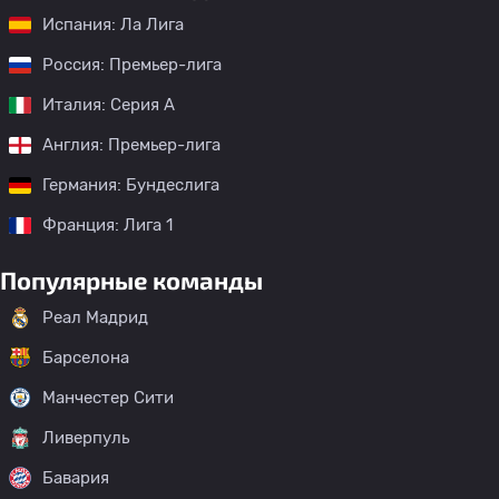
Испания: Ла Лига
Россия: Премьер-лига
Италия: Серия А
Англия: Премьер-лига
Германия: Бундеслига
Франция: Лига 1
Популярные команды
Реал Мадрид
Барселона
Манчестер Сити
Ливерпуль
Бавария