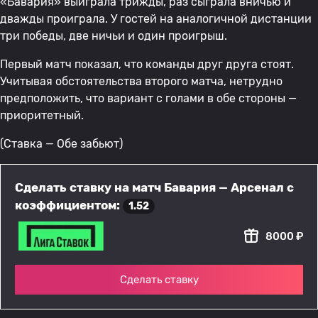
«Бавария» выиграла трижды, раз сыграла вничью и
дважды проиграла. У гостей на аналогичной дистанции
три победы, две ничьи и один проигрыш.
Первый матч показал, что команды друг друга стоят.
Учитывая обстоятельства второго матча, нетрудно
предположить, что вариант с голами в обе стороны —
приоритетный.
(Ставка — Обе забьют)
Сделать ставку на матч Бавария — Арсенал с
коэффициентом:
1.52
8000 ₽
Сделать ставку