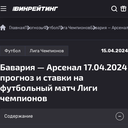
Главная
Прогнозы
Футбол
Лига Чемпионов
Бавария — Арсенал
15.04.2024
Футбол
Лига Чемпионов
Бавария — Арсенал 17.04.2024
прогноз и ставки на
футбольный матч Лиги
чемпионов
Содержание