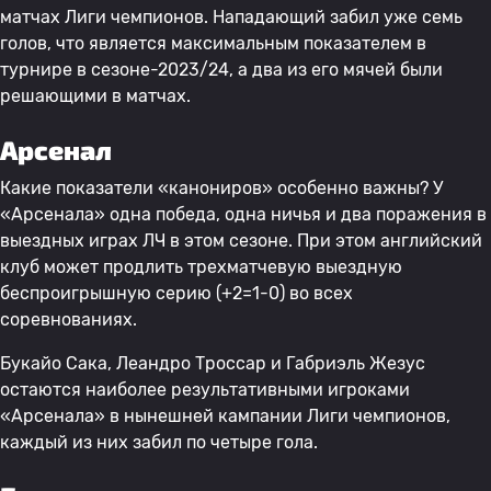
матчах Лиги чемпионов. Нападающий забил уже семь
голов, что является максимальным показателем в
турнире в сезоне-2023/24, а два из его мячей были
решающими в матчах.
Арсенал
Какие показатели «канониров» особенно важны? У
«Арсенала» одна победа, одна ничья и два поражения в
выездных играх ЛЧ в этом сезоне. При этом английский
клуб может продлить трехматчевую выездную
беспроигрышную серию (+2=1-0) во всех
соревнованиях.
Букайо Сака, Леандро Троссар и Габриэль Жезус
остаются наиболее результативными игроками
«Арсенала» в нынешней кампании Лиги чемпионов,
каждый из них забил по четыре гола.