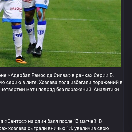
не «Адербал Рамос да Силва» в рамках Серии Б.
 серию в лиге. Хозяева поля избегали поражений в
ти четвертый матч подряд без поражений. Аналитики
я «Сантос» на один балл после 13 матчей. В
а» хозяева сыграли вничью 1:1, увеличив свою