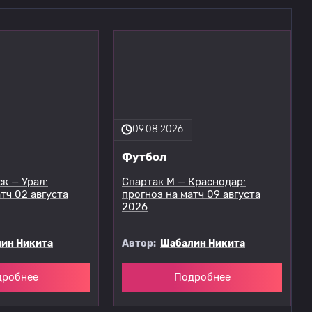
09.08.2026
Футбол
к — Урал:
Спартак М — Краснодар:
тч 02 августа
прогноз на матч 09 августа
2026
ин Никита
Автор:
Шабалин Никита
дробнее
Подробнее