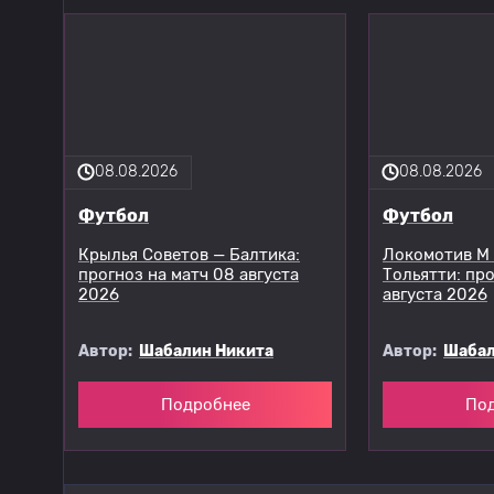
08.08.2026
08.08.2026
Футбол
Футбол
Крылья Советов — Балтика:
Локомотив М
прогноз на матч 08 августа
Тольятти: про
2026
августа 2026
Автор:
Шабалин Никита
Автор:
Шабал
Подробнее
По