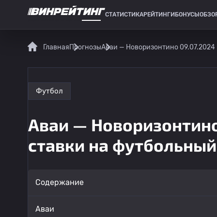
СТАТИСТИКА
РЕЙТИНГИ
БОНУСЫ
ОБЗО
СПОРТИВНАЯ СТАТИСТИКА
Главная
Прогнозы
Аваи — Новоризонтино 09.07.2024 
Футбол
Аваи — Новоризонтино
ставки на футбольный
Содержание
Аваи