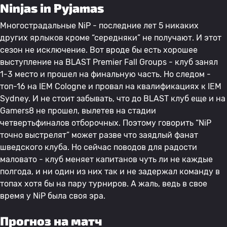
Ninjas in Pyjamas
Многострадальные NiP - последние лет 5 никаких
других ярлыков кроме “середняки” не получают. И этот
сезон не исключение. Вот вроде бы есть хорошее
выступление на BLAST Premier Fall Groups - клуб занял
1-3 место и прошел на финальную часть. Но следом -
топ-16 на IEM Cologne и провал на квалификациях к IEM
Sydney. И не стоит забывать, что до BLAST клуб еще и на
Gamers8 не прошел, вылетев на стадии
четвертьфиналов отборочных. Поэтому говорить “NiP
точно выстрелят” может разве что заядлый фанат
шведского клуба. Но сейчас поводов для радости
маловато - клуб меняет капитанов чуть ли не каждые
полгода, и ни один из них так и не задержал команду в
топах хотя бы на пару турниров. А жаль, ведь в свое
время у NiP была своя эра.
Прогноз на матч