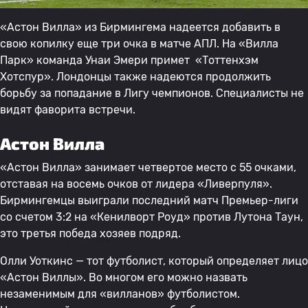
«Астон Вилла» из Бирмингема надеется добавить в
свою копилку еще три очка в матче АПЛ. На «Вилла
Парк» команда Унаи Эмери примет «Тоттенхэм
Хотспур». Лондонцы также надеются продолжить
борьбу за попадание в Лигу чемпионов. Специалисты не
видят фаворита встречи.
Астон Вилла
«Астон Вилла» занимает четвертое место с 55 очками,
отставая на восемь очков от лидера «Ливерпуля».
Бирмингемцы выиграли последний матч Премьер-лиги
со счетом 3:2 на «Кенилворт Роуд» против Лутона Таун,
это третья победа хозяев подряд.
Олли Уоткинс — тот футболист, который определяет лицо
«Астон Виллы». Во многом его можно назвать
незаменимым для «вилланов» футболистом.