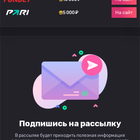
На сайт
5 000 ₽
Подпишись на рассылку
В рассылке будет приходить полезная информация