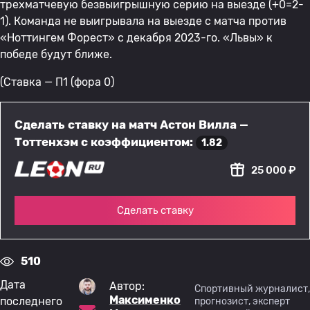
трехматчевую безвыигрышную серию на выезде (+0=2-
1). Команда не выигрывала на выезде с матча против
«Ноттингем Форест» с декабря 2023-го. «Львы» к
победе будут ближе.
(Ставка — П1 (фора 0)
Сделать ставку на матч Астон Вилла —
Тоттенхэм с коэффициентом:
1.82
25 000 ₽
Сделать ставку
510
Дата
Автор:
Спортивный журналист,
Максименко
последнего
прогнозист, эксперт