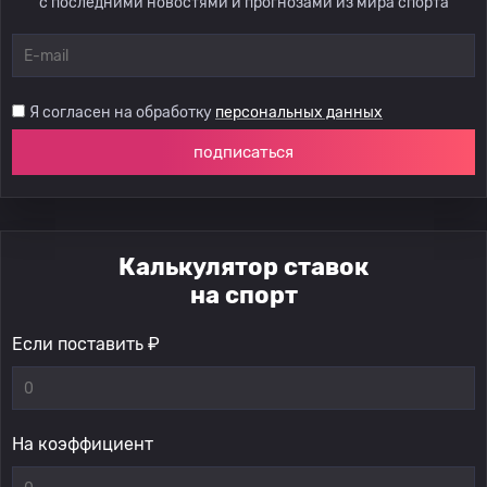
с последними новостями и прогнозами из мира спорта
Я согласен на обработку
персональных данных
подписаться
Калькулятор ставок
на спорт
Если поставить ₽
На коэффициент