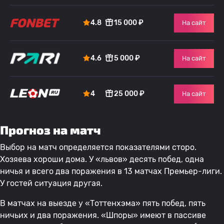
4.8
15 000 ₽
На сайт
4.6
5 000 ₽
На сайт
4
25 000 ₽
На сайт
Прогноз на матч
Выбор на матч определяется показателями сторо.
Хозяева хороши дома. У «львов» десять побед, одна
ничья и всего два поражения в 13 матчах Премьер-лиги.
У гостей ситуация другая.
В матчах на выезде у «Тоттенхэма» пять побед, пять
ничьих и два поражения. «Шпоры» имеют в пассиве