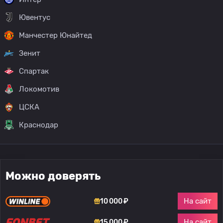
Ювентус
Манчестер Юнайтед
Зенит
Спартак
Локомотив
ЦСКА
Краснодар
Можно доверять
На сайт
10 000 ₽
На сайт
15 000 ₽