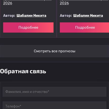
2026
2026
Автор:
Шабалин Никита
Автор:
Шабалин Никита
Подробнее
Подробнее
Смотреть все прогнозы
Обратная связь