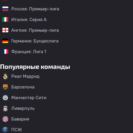
Россия: Премьер-лига
Италия: Серия А
Англия: Премьер-лига
Германия: Бундеслига
Франция: Лига 1
Популярные команды
Реал Мадрид
Барселона
Манчестер Сити
Ливерпуль
Бавария
ПСЖ