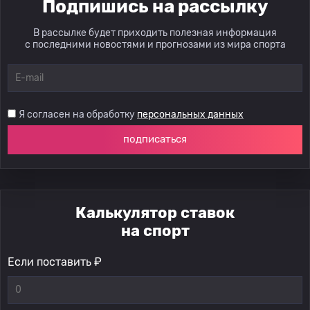
Подпишись на рассылку
В рассылке будет приходить полезная информация
с последними новостями и прогнозами из мира спорта
Я согласен на обработку
персональных данных
подписаться
Калькулятор ставок
на спорт
Если поставить ₽