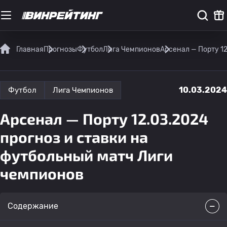
Главная
Прогнозы
Футбол
Лига Чемпионов
Арсенал — Порту 1
10.03.2024
Футбол
Лига Чемпионов
Арсенал — Порту 12.03.2024
прогноз и ставки на
футбольный матч Лиги
чемпионов
Содержание