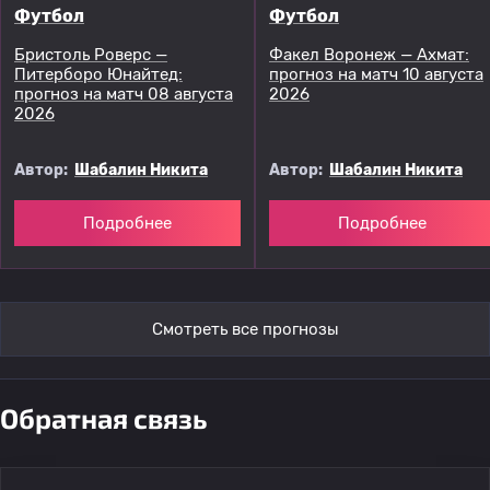
Футбол
Футбол
Бристоль Роверс —
Факел Воронеж — Ахмат:
Питерборо Юнайтед:
прогноз на матч 10 августа
прогноз на матч 08 августа
2026
2026
Автор:
Шабалин Никита
Автор:
Шабалин Никита
Подробнее
Подробнее
Смотреть все прогнозы
Обратная связь