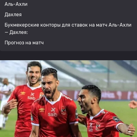
Аль-Ахли
Дахлея
Букмекерские конторы для ставок на матч Аль-Ахли
— Дахлея:
Прогноз на матч