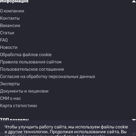
Информация
О компании
Контакты
Вакансии
Статьи
FAQ
Новости
Обработка файлов cookie
Правила пользования сайтом
Пользовательское соглашение
Согласие на обработку персональных данных
Эксперты
Документы и лицензии
СМИ о нас
Карта статистики
ТОП разделы
Чтобы улучшить работу сайта, мы используем файлы cookie
и другие технологии. Продолжая использование сайта, Вы
О компании