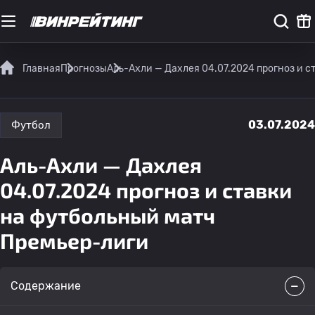
Главная
Прогнозы
Аль-Ахли — Дахлея 04.07.2024 прогноз и 
03.07.2024
Футбол
Аль-Ахли — Дахлея
04.07.2024 прогноз и ставки
на футбольный матч
Премьер-лиги
Содержание