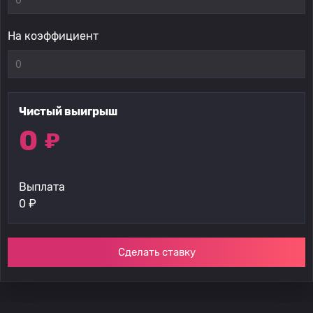
На коэффициент
Чистый выигрыш
0
₽
Выплата
0
₽
Сделать ставку