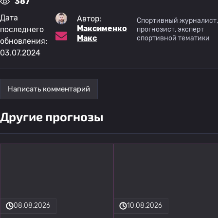
387
Дата
Автор:
Спортивный журналист,
Максименко
последнего
прогнозист, эксперт
Макс
спортивной тематики
обновления:
03.07.2024
Написать комментарий
Другие прогнозы
08.08.2026
10.08.2026