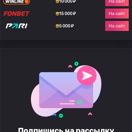
На сайт
10 000 ₽
На сайт
15 000 ₽
На сайт
5 000 ₽
Подпишись на рассылку