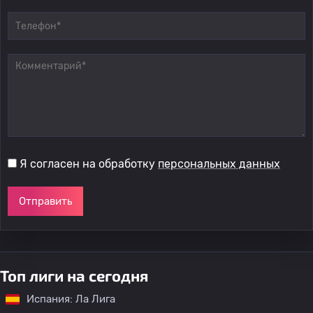
Я согласен на обработку
персональных данных
Отправить
Топ лиги на сегодня
Испания: Ла Лига