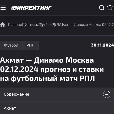
Главная
Прогнозы
Футбол
РПЛ
Ахмат — Динамо Москва 02.12.2
30.11.2024
Футбол
РПЛ
Ахмат — Динамо Москва
02.12.2024 прогноз и ставки
на футбольный матч РПЛ
Содержание
Ахмат