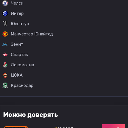
Челси
Интер
Ювентус
Манчестер Юнайтед
Зенит
Спартак
Локомотив
ЦСКА
Краснодар
Можно доверять