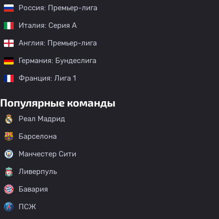
Россия: Премьер-лига
Италия: Серия А
Англия: Премьер-лига
Германия: Бундеслига
Франция: Лига 1
Популярные команды
Реал Мадрид
Барселона
Манчестер Сити
Ливерпуль
Бавария
ПСЖ