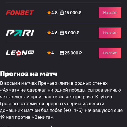
4.8
15 000 ₽
На сайт
4.6
5 000 ₽
На сайт
4
25 000 ₽
На сайт
Прогноз на матч
В восьми матчах Премьер-лиги в родных стенах
«Ахмат» не одержал ни одной победы, сыграв вничью
четырежды и проиграв те же четыре раза. Клуб из
Грозного стремится прервать серию из девяти
домашних матчей без побед (+0=4-5), начавшуюся еще
19 мая против «Зенита».