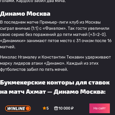
голами. Кардосо забил два мяча.
Динамо Москва
В последнем матче Премьер-лиги клуб из Москвы
сыграл вничью (1:1) с «Факелом». Так гости увеличили
свою серию без поражений до пяти матчей (+3=2-0).
«Динамики» занимают пятое место с 31 очком после 16
матчей.
Николас Нгамалеу и Константин Тюкавин удерживают
марку лидеров атаки «Динамо». Каждый из этих
футболистов забил по пять мячей.
Букмекерские конторы для ставок
на матч Ахмат — Динамо Москва:
5
10 000 ₽
На сайт