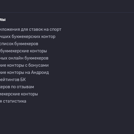
елы
иложения для ставок на спорт
учших букмекерских контор
список букмекеров
 букмекерские конторы
ных онлайн букмекеров
кие конторы с бонусами
кие конторы на Андроид
рейтингов БК
еров по отзывам
мекерские конторы
я статистика