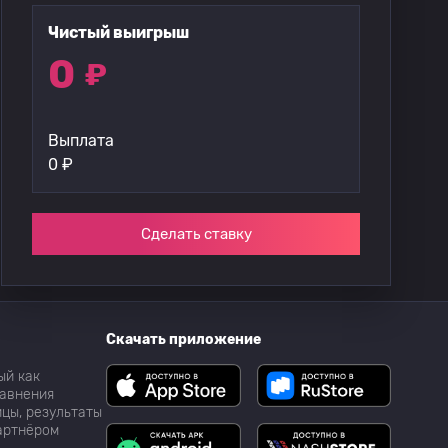
Чистый выигрыш
0
₽
Выплата
0
₽
Сделать ставку
Скачать приложение
ый как
равнения
цы, результаты
партнёром