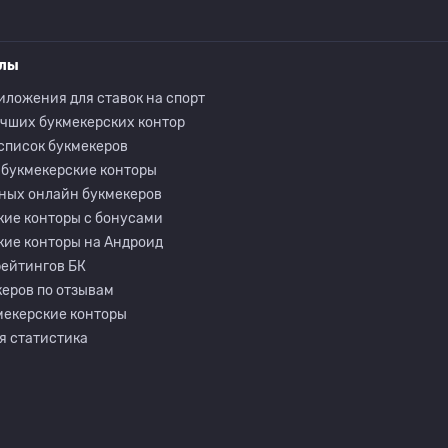
елы
иложения для ставок на спорт
учших букмекерских контор
список букмекеров
 букмекерские конторы
ных онлайн букмекеров
кие конторы с бонусами
кие конторы на Андроид
рейтингов БК
еров по отзывам
мекерские конторы
я статистика