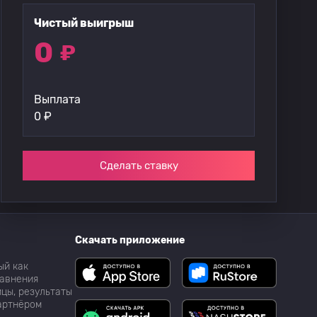
Чистый выигрыш
0
₽
Выплата
0
₽
Сделать ставку
Скачать приложение
ый как
равнения
цы, результаты
партнёром