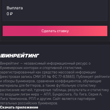
Выплата
0
₽
Сделать ставку
Винрейтинг — независимый информационный ресурс о
букмекерских конторах и спортивной статистике,
зарегистрированный как средство массовой информации
(реестровая запись СМИ ЭЛ № ФС 77-83883). Публикует рейтинги
и обзоры букмекеров, сравнения коэффициентов, обучающие
материалы для беттеров, а также футбольную статистику:
расписание матчей, турнирные таблицы, результаты и статистику
по ведущим лигам мира — АПЛ, Бундеслига, Ла Лига, Серия А,
Лига Чемпионов, РПЛ и другим. Сайт является партнёром
легальных российских букмекеров.
Скачать приложение