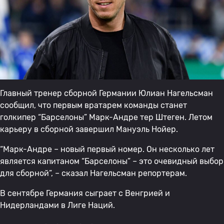
Главный тренер сборной Германии Юлиан Нагельсман
сообщил, что первым вратарем команды станет
голкипер “Барселоны” Марк-Андре тер Штеген. Летом
карьеру в сборной завершил Мануэль Нойер.
“Марк-Андре – новый первый номер. Он несколько лет
является капитаном “Барселоны” – это очевидный выбор
для сборной”, – сказал Нагельсман репортерам.
В сентябре Германия сыграет с Венгрией и
Нидерландами в Лиге Наций.