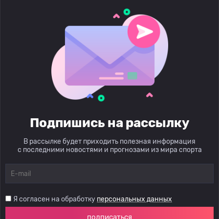
Подпишись на рассылку
В рассылке будет приходить полезная информация
с последними новостями и прогнозами из мира спорта
Я согласен на обработку
персональных данных
подписаться