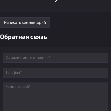
Написать комментарий
Обратная связь