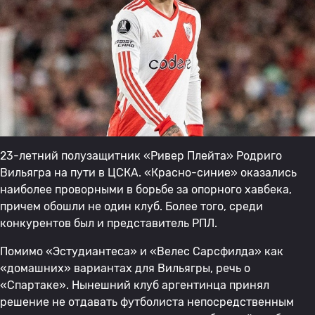
23-летний полузащитник «Ривер Плейта» Родриго
Вильягра на пути в ЦСКА. «Красно-синие» оказались
наиболее проворными в борьбе за опорного хавбека,
причем обошли не один клуб. Более того, среди
конкурентов был и представитель РПЛ.
Помимо «Эстудиантеса» и «Велес Сарсфилда» как
«домашних» вариантах для Вильягры, речь о
«Спартаке». Нынешний клуб аргентинца принял
решение не отдавать футболиста непосредственным