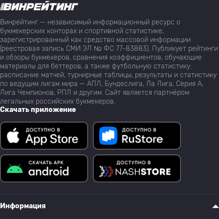
Винрейтинг — независимый информационный ресурс о
букмекерских конторах и спортивной статистике,
зарегистрированный как средство массовой информации
(реестровая запись СМИ ЭЛ № ФС 77-83883). Публикует рейтинги
и обзоры букмекеров, сравнения коэффициентов, обучающие
материалы для беттеров, а также футбольную статистику:
расписание матчей, турнирные таблицы, результаты и статистику
по ведущим лигам мира — АПЛ, Бундеслига, Ла Лига, Серия А,
Лига Чемпионов, РПЛ и другим. Сайт является партнёром
легальных российских букмекеров.
Скачать приложение
Информация