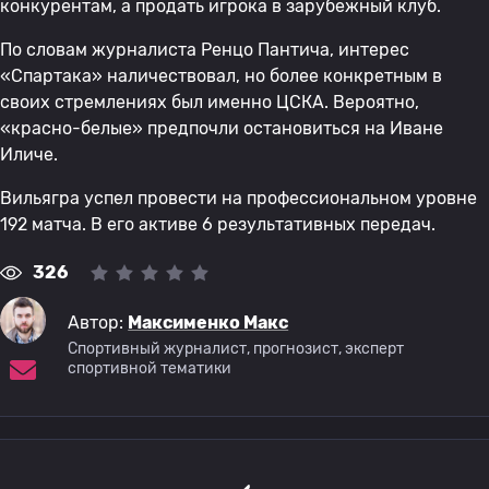
конкурентам, а продать игрока в зарубежный клуб.
По словам журналиста Ренцо Пантича, интерес
«Спартака» наличествовал, но более конкретным в
своих стремлениях был именно ЦСКА. Вероятно,
«красно-белые» предпочли остановиться на Иване
Иличе.
Вильягра успел провести на профессиональном уровне
192 матча. В его активе 6 результативных передач.
326
Автор:
Максименко Макс
Спортивный журналист, прогнозист, эксперт
спортивной тематики