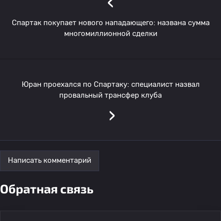
‹
Спартак покупает нового нападающего: названа сумма
многомиллионной сделки
Юран проехался по Спартаку: специалист назвал
провальный трансфер клуба
›
Написать комментарий
Обратная связь