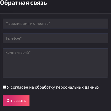
Обратная связь
Я согласен на обработку
персональных данных
Отправить