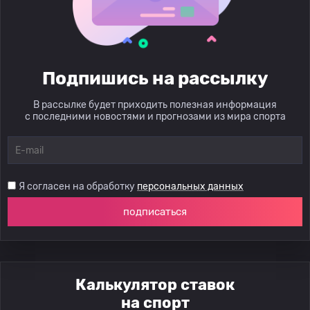
Подпишись на рассылку
В рассылке будет приходить полезная информация
с последними новостями и прогнозами из мира спорта
Я согласен на обработку
персональных данных
подписаться
Калькулятор ставок
на спорт