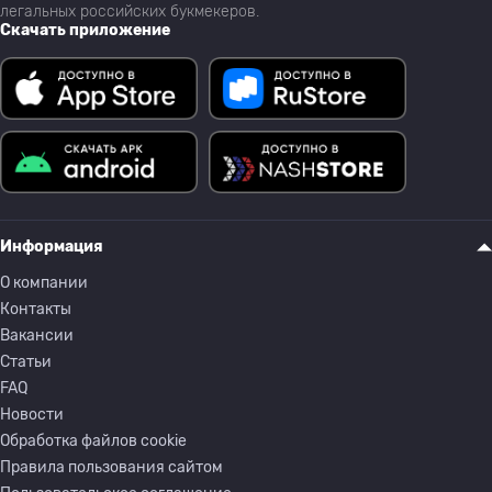
легальных российских букмекеров.
Скачать приложение
Информация
О компании
Контакты
Вакансии
Статьи
FAQ
Новости
Обработка файлов cookie
Правила пользования сайтом