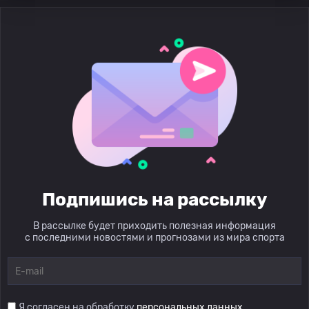
Подпишись на рассылку
В рассылке будет приходить полезная информация
с последними новостями и прогнозами из мира спорта
Я согласен на обработку
персональных данных