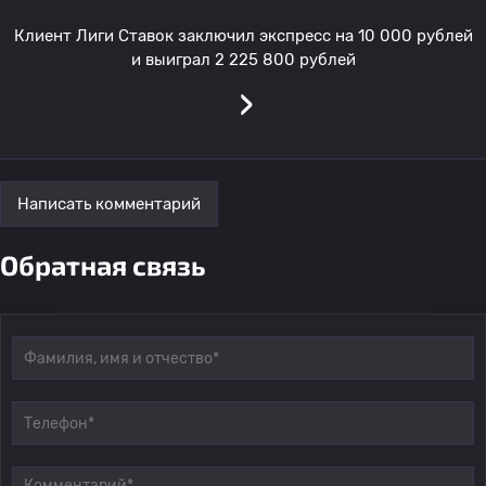
Клиент Лиги Ставок заключил экспресс на 10 000 рублей
и выиграл 2 225 800 рублей
›
Написать комментарий
Обратная связь