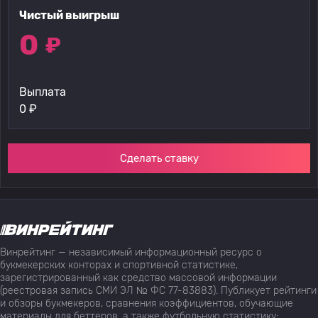
Чистый выигрыш
0
₽
Выплата
0
₽
Сделать ставку
Винрейтинг — независимый информационный ресурс о
букмекерских конторах и спортивной статистике,
зарегистрированный как средство массовой информации
(реестровая запись СМИ ЭЛ № ФС 77-83883). Публикует рейтинги
и обзоры букмекеров, сравнения коэффициентов, обучающие
материалы для беттеров, а также футбольную статистику: