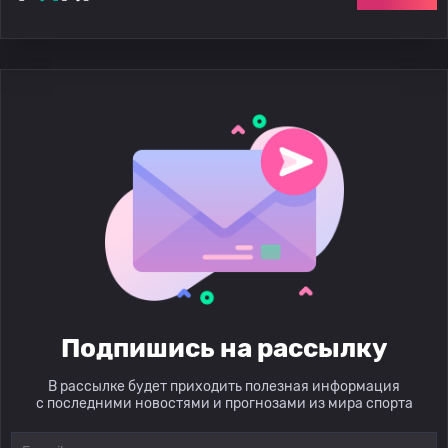
Подпишись на рассылку
В рассылке будет приходить полезная информация
с последними новостями и прогнозами из мира спорта